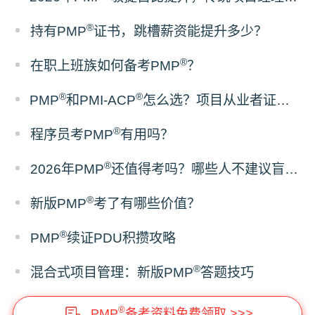
®
持有PMP
证书，跳槽薪资能提升多少？
®
在职上班族如何备考PMP
？
®
®
PMP
和PMI-ACP
怎么选？项目从业者证书报考建议
®
程序员考PMP
有用吗？
®
2026年PMP
还值得考吗？哪些人不建议盲目报考
®
新版PMP
考了有哪些价值？
®
PMP
续证PDU积攒攻略
®
混合式项目管理：新版PMP
答题技巧
®
PMP
备考资料免费领取 >>>