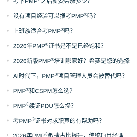
考下PMP
之后薪资会涨多少？
®
没有项目经验可以报考PMP
吗？
®
上班族适合考PMP
吗？
®
2026年PMP
证书是不是已经饱和？
®
2026新版PMP
培训哪家好？希赛是您的选择
®
AI时代下，PMP
项目管理人员会被替代吗？
®
PMP
和CSPM怎么选？
®
PMP
续证PDU怎么攒？
®
考PMP
证书对求职真的有帮助吗？
®
2026年PMP
敏捷占比提升，传统项目经理该如何备考？