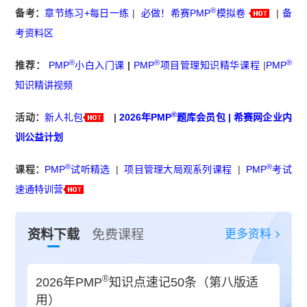
®
备考：
章节练习+每日一练
|
必做！希赛PMP
模拟卷
|
备
考资料区
®
®
®
推荐：
PMP
小白入门课
|
PMP
项目管理知识精华课程
|
PMP
知识精讲视频
®
活动：
新人礼包
|
2026年PMP
题库会员包
|
希赛网企业内
训公益计划
®
®
课程：
PMP
试听精选
|
项目管理大局观系列课程
|
PMP
考试
速通特训营
更多资料
资料下载
免费课程
®
2026年PMP
知识点速记50条（第八版适
用）