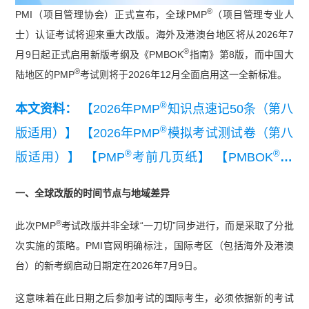
®
PMI（项目管理协会）正式宣布，全球PMP
（项目管理专业人
士）认证考试将迎来重大改版。海外及港澳台地区将从2026年7
®
月9日起正式启用新版考纲及《PMBOK
指南》第8版，而中国大
®
陆地区的PMP
考试则将于2026年12月全面启用这一全新标准。
®
本文资料：
【2026年PMP
知识点速记50条（第八
®
版适用）】
【2026年PMP
模拟考试测试卷（第八
®
®
版适用）】
【PMP
考前几页纸】
【PMBOK
指
®
南第八版解读】
【PMP
第七版考纲】
一、全球改版的时间节点与地域差异
®
此次PMP
考试改版并非全球“一刀切”同步进行，而是采取了分批
次实施的策略。PMI官网明确标注，国际考区（包括海外及港澳
台）的新考纲启动日期定在2026年7月9日。
这意味着在此日期之后参加考试的国际考生，必须依据新的考试