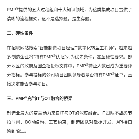
®
PMP
提供的五大过程组和十大知识领域，为这类集成项目提供了
清晰的流程框架，这不是选择题，是生存题。
二、硬性条件
在招聘网站搜索"智能制造项目经理""数字化转型工程师"，越来越
®
多制造企业将"持有PMP
认证"列为优先条件，甚至硬性要求。部
®
分地区的政府及国企招投标文件中，PMP
持证人数已成为重要评
®
分指标。参与投标的公司项目团队领导者是否持有PMP
证书，直
接决定能否参与项目。
®
三、PMP
充当IT与OT融合的桥梁
制造业最大的变革动力来自IT与OT的深度融合。IT团队不熟悉节
拍时间、BOM结构、工艺约束；制造团队对敏捷开发、API接口
感到陌生。