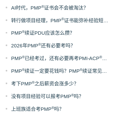
®
AI时代，PMP
证书会不会被淘汰？
®
转行做项目经理，PMP
证书能弥补经验短板吗？
®
PMP
续证PDU应该怎么攒？
®
2026年PMP
还有必要考吗？
®
®
PMP
已经考过，还有必要再考PMI-ACP
吗？
®
®
PMP
续证一定要花钱吗？PMP
续证常见误区梳理
®
考下PMP
之后薪资会涨多少？
®
没有项目经验可以报考PMP
吗？
®
上班族适合考PMP
吗？