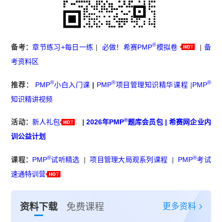
®
备考：
章节练习+每日一练
|
必做！希赛PMP
模拟卷
|
备
考资料区
®
®
®
推荐：
PMP
小白入门课
|
PMP
项目管理知识精华课程
|
PMP
知识精讲视频
®
活动：
新人礼包
|
2026年PMP
题库会员包
|
希赛网企业内
训公益计划
®
®
课程：
PMP
试听精选
|
项目管理大局观系列课程
|
PMP
考试
速通特训营
更多资料
资料下载
免费课程