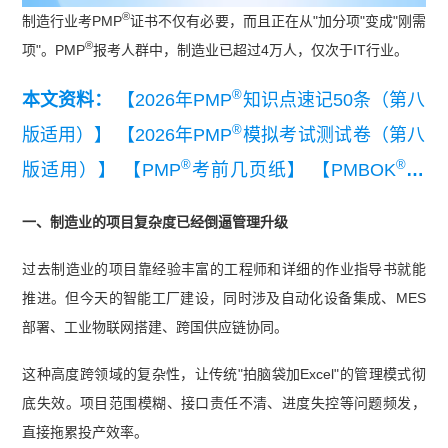
®
制造行业考PMP
证书不仅有必要，而且正在从"加分项"变成"刚需
®
项"。PMP
报考人群中，制造业已超过4万人，仅次于IT行业。
®
本文资料：
【2026年PMP
知识点速记50条（第八
®
版适用）】
【2026年PMP
模拟考试测试卷（第八
®
®
版适用）】
【PMP
考前几页纸】
【PMBOK
指
®
南第八版解读】
【PMP
第七版考纲】
一、制造业的项目复杂度已经倒逼管理升级
过去制造业的项目靠经验丰富的工程师和详细的作业指导书就能
推进。但今天的智能工厂建设，同时涉及自动化设备集成、MES
部署、工业物联网搭建、跨国供应链协同。
这种高度跨领域的复杂性，让传统"拍脑袋加Excel"的管理模式彻
底失效。项目范围模糊、接口责任不清、进度失控等问题频发，
直接拖累投产效率。