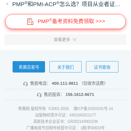
®
®
PMP
和PMI-ACP
怎么选？项目从业者证书报考建议
®
PMP
备考资料免费领取 >>>
查看更多
希赛百家号
关于我们
证书查询
售前电话：
400-111-9811
（仅收市话费）
售后投诉：
156-1612-8671
希赛网 版权所有 ©2001-2026
湘ICP备10203241号-14
出版物经营许可证：4301042021177
高新技术企业证书：GR202143001539
广播电视节目制作经营许可证： (湘)字00833号