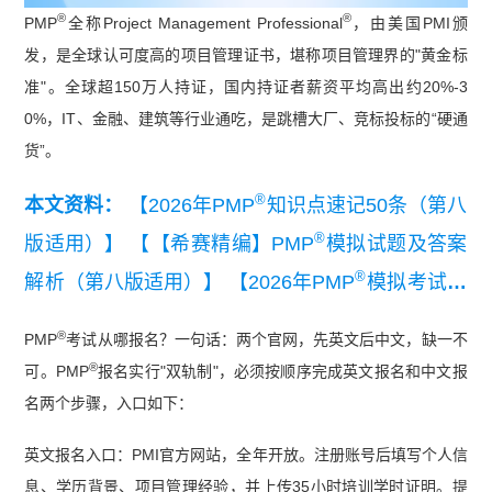
®
®
PMP
全称Project Management Professional
，由美国PMI颁
发，是全球认可度高的项目管理证书，堪称项目管理界的"黄金标
准"。全球超150万人持证，国内持证者薪资平均高出约20%-3
0%，IT、金融、建筑等行业通吃，是跳槽大厂、竞标投标的“硬通
货”。
®
本文资料：
【2026年PMP
知识点速记50条（第八
®
版适用）】
【【希赛精编】PMP
模拟试题及答案
®
解析（第八版适用）】
【2026年PMP
模拟考试测
®
试卷（第八版适用）】
【PMP
考前几页纸】
®
PMP
考试从哪报名？一句话：两个官网，先英文后中文，缺一不
®
【【通关必备】2026年PMP
备考通关指导及知识
®
可。PMP
报名实行"双轨制"，必须按顺序完成英文报名和中文报
®
点汇总】
【PMP
第七版考纲】
名两个步骤，入口如下：
英文报名入口：PMI官方网站，全年开放。注册账号后填写个人信
息、学历背景、项目管理经验，并上传35小时培训学时证明。提