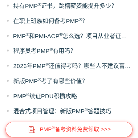
®
持有PMP
证书，跳槽薪资能提升多少？
®
在职上班族如何备考PMP
？
®
®
PMP
和PMI-ACP
怎么选？项目从业者证书报考建议
®
程序员考PMP
有用吗？
®
2026年PMP
还值得考吗？哪些人不建议盲目报考
®
新版PMP
考了有哪些价值？
®
PMP
续证PDU积攒攻略
®
混合式项目管理：新版PMP
答题技巧
®
PMP
备考资料免费领取 >>>