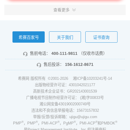
查看更多
希赛百家号
关于我们
证书查询
售前电话：
400-111-9811
（仅收市话费）
售后投诉：
156-1612-8671
希赛网 版权所有 ©2001-2026
湘ICP备10203241号-14
出版物经营许可证：4301042021177
高新技术企业证书：GR202143001539
广播电视节目制作经营许可证： (湘)字00833号
湘公网安备43019002000749号
违法和不良信息举报电话：15673157832
举报/反馈/投诉邮箱：ujigu@ujigu.com
®
®
®
®
®
®
PMP
，PMP
，PMI-ACP
，PgMP
，PMI-ACP
和PMBOK
是Project Management Institute，Inc.的注册商标