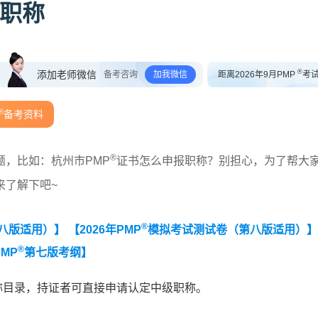
职称
®
添加老师微信
备考咨询
加我微信
距离2026年9月PMP
考
®
备考资料
®
，比如：杭州市PMP
证书怎么申报职称？别担心，为了帮大
来了解下吧~
®
第八版适用）】
【2026年PMP
模拟考试测试卷（第八版适用）】
®
MP
第七版考纲】
称目录，持证者可直接申请认定中级职称。