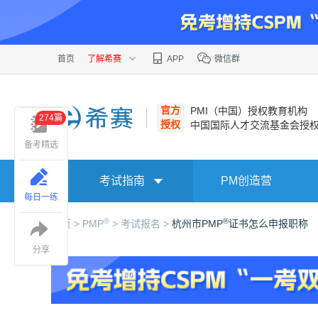
首页
了解希赛
APP
微信群
官方
PMI（中国）授权教育机构
274篇
授权
中国国际人才交流基金会授
备考精选
考试指南
PM创造营
每日一练
®
®
首页 >
PMP
>
考试报名 >
杭州市PMP
证书怎么申报职称
分享