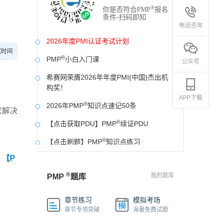
®
你是否符合PMP
报名
条件-扫码即知
电话咨询
2026年度PMI认证考试计划
试时间
®
PMP
小白入门课
公众号
希赛网荣膺2026年年度PMI(中国)杰出机
构奖！
APP下载
®
2026年PMP
知识点速记50条
家解决
®
【点击获取PDU】PMP
续证PDU
®
【点击刷题】PMP
知识点练习
【P
®
好消息！PMP
证书可以申请中级工程师职
称啦！
®
我的题库
PMP
题库
®
PMP
中文网站开发票操作流程
章节练习
模拟考场
®
®
PMP
希赛PMP
2026年模拟卷
章节专项突破
海量免费试题