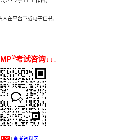
公示不少于5个工作日。
请人在平台下载电子证书。
®
PMP
考试咨询↓
↓
↓
|
备考资料区