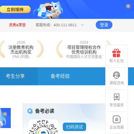
登录
资质&荣誉
客服热线：400-111-9811
2026
2024
注册教育机构
项目管理授权合作
杰出机构奖
优秀培训机构
PMI (中国)
中国国际人才交流基金
新人礼包
考生分享
备考经验
课程咨询
学员服务
备考必读
扫码测试
企业团报