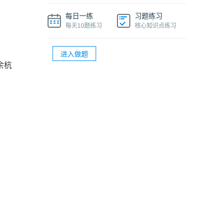
®
PMP
项目经理多少钱一个月
每日一练
习题练习
®
PMP
项目管理知识精华课程
每天10题练习
核心知识点练习
®
PMP
证书过期了还能在官网上查到吗
进入做题
®
®
PMP
续期多少钱？PMP
续期的详细流程
余杭