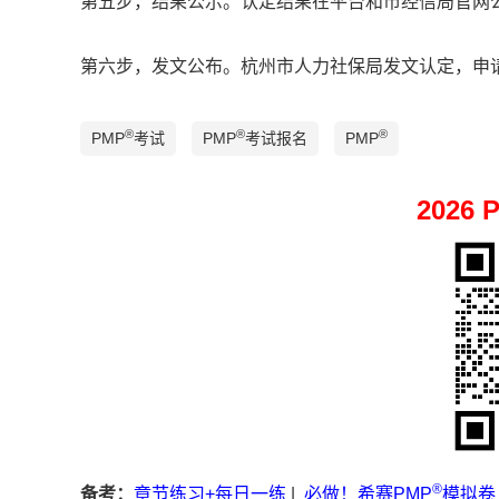
第五步，结果公示。认定结果在平台和市经信局官网
第六步，发文公布。杭州市人力社保局发文认定，申
®
®
®
PMP
考试
PMP
考试报名
PMP
2026 
®
备考：
章节练习+每日一练
|
必做！希赛PMP
模拟卷