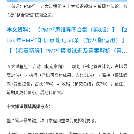
®
一句话：PMP
= 五大过程组 + 十大知识领域 + 敏捷方法论，核
心是"整合管理"统领全局。
®
本文资料：
【PMP
思维导图合集（第8版）】
【2
®
026年PMP
知识点速记50条（第八版适用）】
®
【【希赛精编】PMP
模拟试题及答案解析（第八
®
版适用）】
【2026年PMP
模拟考试测试卷（第八
五大过程组：启动（制定章程）→ 规划（制定管理计划，占比最
®
版适用）】
【PMP
考前几页纸】
【【通关必备】
高24%）→ 执行（产出可交付成果，占比31%）→ 监控（跟踪绩
®
2026年PMP
备考通关指导及知识点汇总】
【PMP
效+变更控制，占比25%）→ 收尾（移交总结，仅7%）。记住：
®
第七版考纲】
前期变更代价小，后期代价大。
十大知识领域高频考点：
整合管理最关键，项目章程和整体变更控制要考。