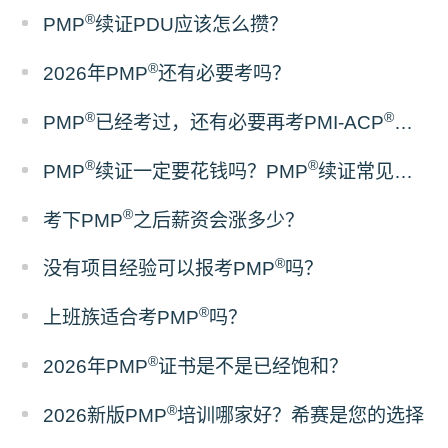
®
PMP
续证PDU应该怎么攒？
®
2026年PMP
还有必要考吗？
®
®
PMP
已经考过，还有必要再考PMI-ACP
吗？
®
®
PMP
续证一定要花钱吗？PMP
续证常见误区梳理
®
考下PMP
之后薪资会涨多少？
®
没有项目经验可以报考PMP
吗？
®
上班族适合考PMP
吗？
®
2026年PMP
证书是不是已经饱和？
®
2026新版PMP
培训哪家好？希赛是您的选择