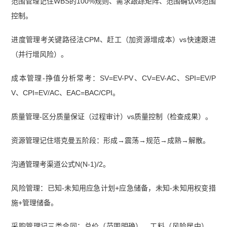
范围管理记住WBS的100%规则、需求跟踪矩阵、范围确认vs范围
控制。
进度管理考关键路径法CPM、赶工（加资源增成本）vs快速跟进
（并行增风险）。
成本管理-挣值分析常考：SV=EV-PV、CV=EV-AC、SPI=EV/P
V、CPI=EV/AC、EAC=BAC/CPI。
质量管理-区分质量保证（过程审计）vs质量控制（检查成果）。
资源管理记住塔克曼五阶段：形成→震荡→规范→成熟→解散。
沟通管理考渠道公式N(N-1)/2。
风险管理：已知-未知用应急计划+应急储备，未知-未知用权变措
施+管理储备。
采购管理记三类合同：总价（范围明确）、工料（风险居中）、