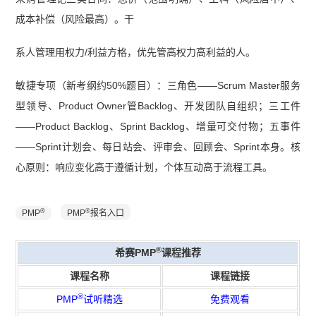
成本补偿（风险最高）。干
系人管理用权力/利益方格，优先管高权力高利益的人。
敏捷专项（新考纲约50%题目）：三角色——Scrum Master服务
型领导、Product Owner管Backlog、开发团队自组织；三工件
——Product Backlog、Sprint Backlog、增量可交付物；五事件
——Sprint计划会、每日站会、评审会、回顾会、Sprint本身。核
心原则：响应变化高于遵循计划，个体互动高于流程工具。
®
®
PMP
PMP
报名入口
®
希赛PMP
课程推荐
课程名称
课程链接
®
PMP
试听精选
免费观看