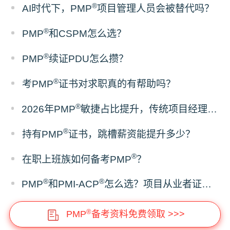
®
AI时代下，PMP
项目管理人员会被替代吗？
®
PMP
和CSPM怎么选？
®
PMP
续证PDU怎么攒？
®
考PMP
证书对求职真的有帮助吗？
®
2026年PMP
敏捷占比提升，传统项目经理该如何备考？
®
持有PMP
证书，跳槽薪资能提升多少？
®
在职上班族如何备考PMP
？
®
®
PMP
和PMI-ACP
怎么选？项目从业者证书报考建议
®
PMP
备考资料免费领取 >>>