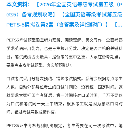
本文资料：
【2026年全国英语等级考试第五级（P
ets5）备考规划攻略】
【全国英语等级考试第五级
PETS-5模拟卷第2套（含答案及详细解析）】
【全
国英语等级考试第五级PETS-5模拟卷第1套（含答
PETS5笔试题型涵盖听力理解、阅读理解、英文写作，全面考察
案及详细解析）】
【全国英语等级考试PETS-5大
学术英语应用能力，也是考生拉开分数、决定是否合格的关键科
纲样卷】
【PETS-5口试个人陈述常见话题】
目。笔试成绩占比最高，是备考的重中之重，大家在备考期里，
要重点主攻笔试题型，夯实解题能力。
口试考试采用分批次预约、错峰考试模式。系统会根据考点考生
人数，自动分配每位考生的口试时间段，没有统一固定时间。这
就要求大家打印准考证后，第一时间核对口试时间，千万不要以
为口试和笔试同一天上午结束，很多考生就是因为忽略口试时
间，错过考试导致成绩作废。
PETS5证书考核规则明确规定，考生需要在同一次考试中，笔