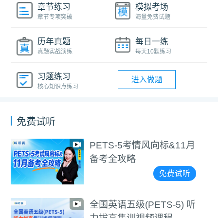
章节练习
模拟考场
章节专项突破
海量免费试题
历年真题
每日一练
真题实战演练
每天10题练习
习题练习
进入做题
核心知识点练习
免费试听
PETS-5考情风向标&11月
备考全攻略
免费试听
全国英语五级(PETS-5) 听