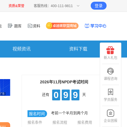
登录
资质&荣誉
客服热线：400-111-9811
包
题库
资料
视频资讯
资料下载
新人礼包
课程咨询
2026年11月NPDP考试时间
0
9
9
广告
还有
天
学员服务
考前一个半月到两个月
报名时间
企业团报
报名条件
报名流程
报名费用