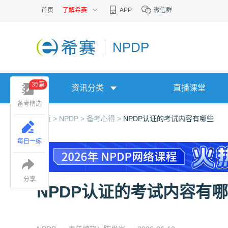
首页
了解希赛
APP
微信群
NPDP
35篇
资讯分类
直播课堂
备考精选
首页 >
NPDP >
备考心得 >
NPDP认证的考试内容有哪些
每日一练
分享
NPDP认证的考试内容有