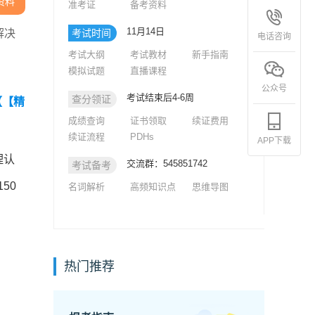
资料
准考证
备考资料
11月14日
解决
考试时间
电话咨询
考试大纲
考试教材
新手指南
模拟试题
直播课程
公众号
考试结束后4-6周
查分领证
【【精
成绩查询
证书领取
续证费用
续证流程
PDHs
APP下载
理认
交流群：545851742
考试备考
50
名词解析
高频知识点
思维导图
热门推荐