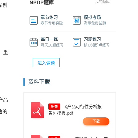
我的题库
NPDP题库
品创
章节练习
模拟考场
章节专项突破
海量免费试题
每日一练
习题练习
每天10题练习
核心知识点练习
，重
进入做题
资料下载
产品
《产品可行性分析报
略的
告》模板.pdf
下载