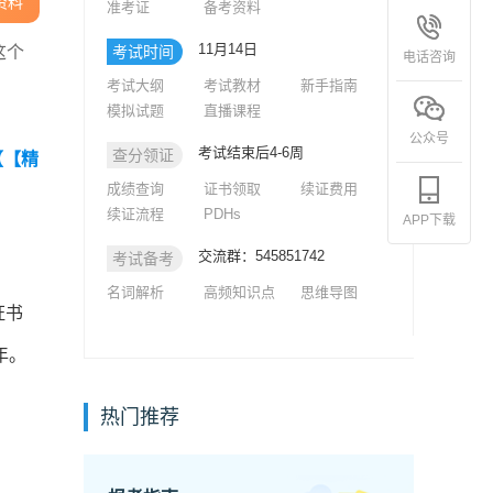
资料
准考证
备考资料
11月14日
这个
考试时间
电话咨询
考试大纲
考试教材
新手指南
模拟试题
直播课程
公众号
考试结束后4-6周
查分领证
【【精
成绩查询
证书领取
续证费用
续证流程
PDHs
APP下载
交流群：545851742
考试备考
名词解析
高频知识点
思维导图
证书
年。
热门推荐