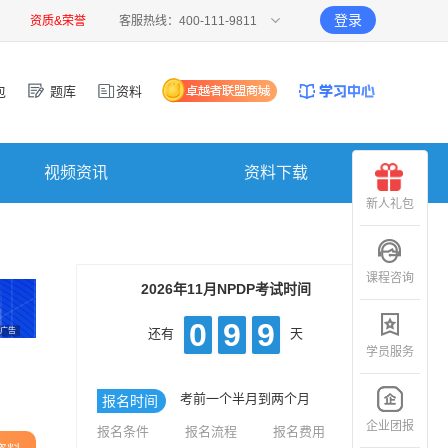
登录
资质&荣誉
客服热线：400-111-9811
包
题库
资料
视频资讯
资料下载
新人礼包
课程咨询
2026年11月NPDP考试时间
0
9
9
广告
还有
天
学员服务
考前一个半月到两个月
报名时间
企业团报
报名条件
报名流程
报名费用