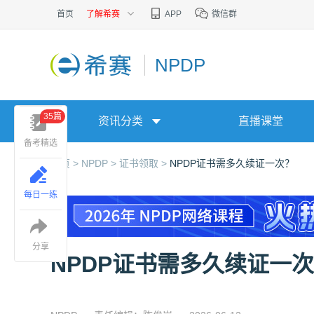
首页
了解希赛
APP
微信群
NPDP
35篇
资讯分类
直播课堂
备考精选
首页 >
NPDP >
证书领取 >
NPDP证书需多久续证一次？
每日一练
分享
NPDP证书需多久续证一