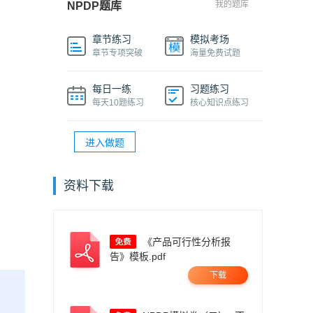
我的题库
NPDP题库
章节练习
模拟考场
章节专项突破
海量免费试题
每日一练
习题练习
每天10题练习
核心知识点练习
进入做题
资料下载
《产品可行性分析报
告》模板.pdf
下载