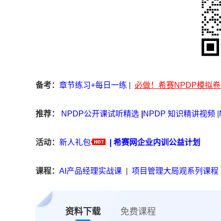
备考：
章节练习+每日一练
|
必做！希赛NPDP模拟卷
推荐：
NPDP公开课试听精选
|
NPDP 知识精讲视频
|
活动：
新人礼包
|
希赛网企业内训公益计划
课程：
AI产品经理实战课
|
项目管理大局观系列课程
资料下载
免费课程