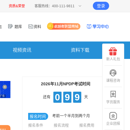
登录
资质&荣誉
客服热线：400-111-9811
包
题库
资料
视频资讯
资料下载
新人礼包
课程咨询
2026年11月NPDP考试时间
0
9
9
广告
还有
天
学员服务
考前一个半月到两个月
报名时间
企业团报
报名条件
报名流程
报名费用