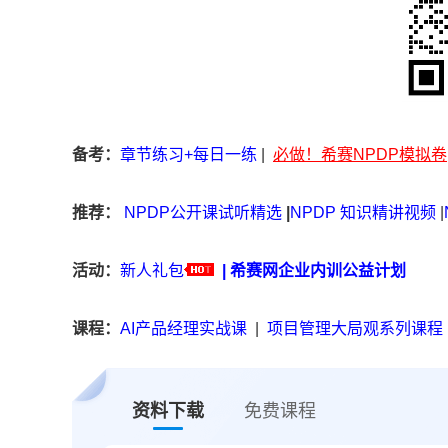
备考：
章节练习+每日一练
|
必做！希赛NPDP模拟卷
推荐：
NPDP公开课试听精选
|
NPDP 知识精讲视频
|
活动：
新人礼包
|
希赛网企业内训公益计划
课程：
AI产品经理实战课
|
项目管理大局观系列课程
资料下载
免费课程