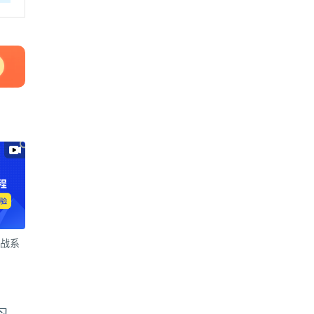
实战系
习