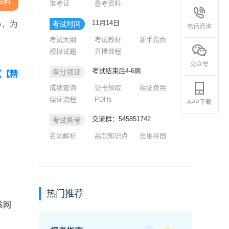
资料
准考证
备考资料
11月14日
心，为
考试时间
电话咨询
考试大纲
考试教材
新手指南
模拟试题
直播课程
公众号
考试结束后4-6周
查分领证
【【精
成绩查询
证书领取
续证费用
续证流程
PDHs
APP下载
交流群：545851742
考试备考
名词解析
高频知识点
思维导图
热门推荐
该网