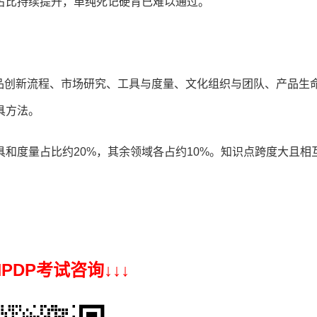
占比持续提升，单纯死记硬背已难以通过。
品创新流程、市场研究、工具与度量、文化组织与团队、产品生
具方法。
具和度量占比约20%，其余领域各占约10%。知识点跨度大且相
 NPDP考试咨询↓
↓
↓