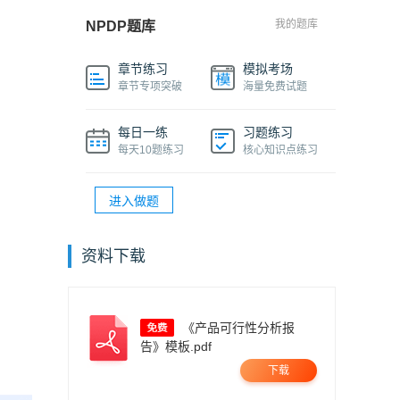
我的题库
NPDP题库
章节练习
模拟考场
章节专项突破
海量免费试题
每日一练
习题练习
每天10题练习
核心知识点练习
进入做题
资料下载
《产品可行性分析报
告》模板.pdf
下载