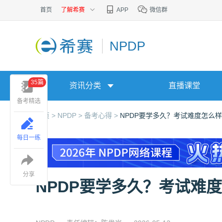
首页
了解希赛
APP
微信群
NPDP
35篇
资讯分类
直播课堂
备考精选
首页 >
NPDP >
备考心得 >
NPDP要学多久？考试难度怎么
每日一练
分享
NPDP要学多久？考试难