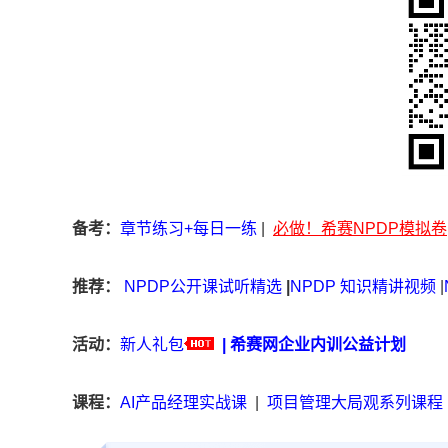
备考：
章节练习+每日一练
|
必做！希赛NPDP模拟卷
推荐：
NPDP公开课试听精选
|
NPDP 知识精讲视频
|
活动：
新人礼包
|
希赛网企业内训公益计划
课程：
AI产品经理实战课
|
项目管理大局观系列课程