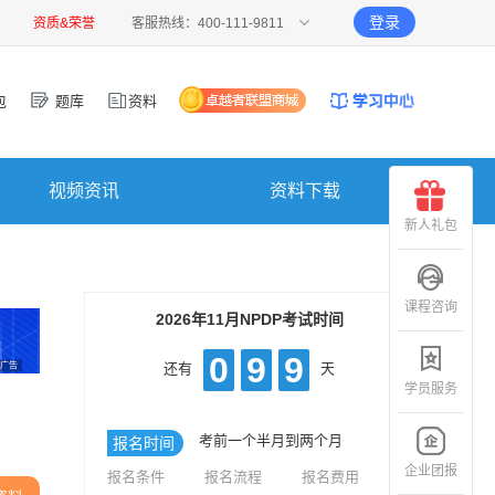
登录
资质&荣誉
客服热线：400-111-9811
包
题库
资料
视频资讯
资料下载
新人礼包
课程咨询
2026年11月NPDP考试时间
0
9
9
广告
还有
天
学员服务
考前一个半月到两个月
报名时间
企业团报
报名条件
报名流程
报名费用