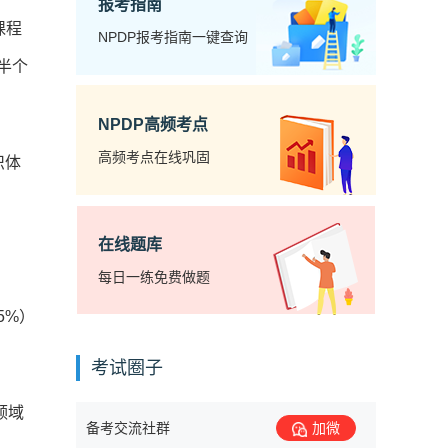
报考指南
课程
NPDP报考指南一键查询
半个
NPDP高频考点
高频考点在线巩固
识体
在线题库
每日一练免费做题
5%）
考试圈子
领域
备考交流社群
加微