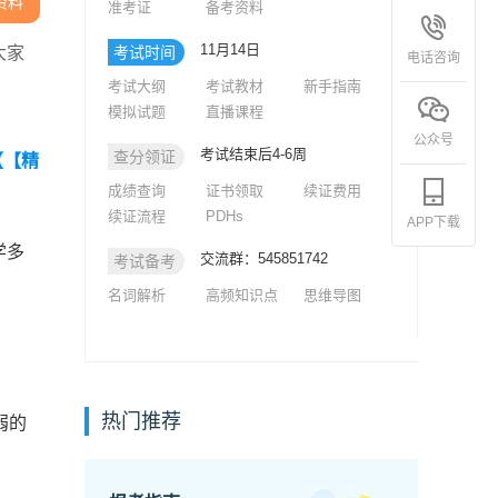
资料
准考证
备考资料
11月14日
大家
考试时间
电话咨询
考试大纲
考试教材
新手指南
模拟试题
直播课程
公众号
考试结束后4-6周
查分领证
【【精
成绩查询
证书领取
续证费用
续证流程
PDHs
APP下载
学多
交流群：545851742
考试备考
名词解析
高频知识点
思维导图
热门推荐
弱的