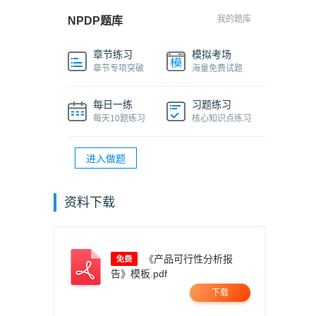
我的题库
NPDP题库
章节练习
模拟考场
章节专项突破
海量免费试题
每日一练
习题练习
每天10题练习
核心知识点练习
进入做题
资料下载
《产品可行性分析报
告》模板.pdf
下载