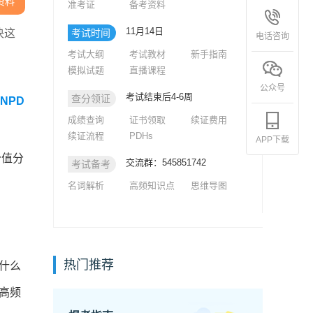
资料
准考证
备考资料
11月14日
决这
考试时间
电话咨询
考试大纲
考试教材
新手指南
模拟试题
直播课程
公众号
考试结束后4-6周
查分领证
NPD
成绩查询
证书领取
续证费用
续证流程
PDHs
APP下载
分值分
交流群：545851742
考试备考
名词解析
高频知识点
思维导图
热门推荐
什么
高频