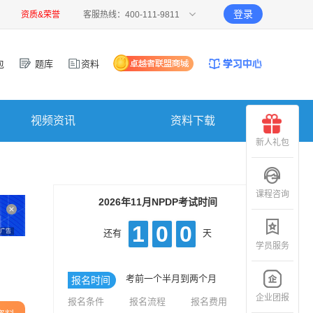
登录
资质&荣誉
客服热线：400-111-9811
包
题库
资料
视频资讯
资料下载
新人礼包
课程咨询
2026年11月NPDP考试时间
1
0
0
广告
还有
天
学员服务
考前一个半月到两个月
报名时间
企业团报
报名条件
报名流程
报名费用