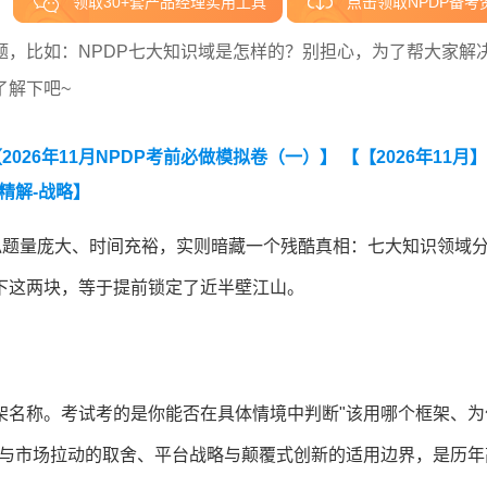
领取30+套产品经理实用工具
点击领取NPDP备考
，比如：NPDP七大知识域是怎样的？别担心，为了帮大家解
了解下吧~
2026年11月NPDP考前必做模拟卷（一）】
【【2026年11月】
精解-战略】
线。看似题量庞大、时间充裕，实则暗藏一个残酷真相：七大知识领域
拿下这两块，等于提前锁定了近半壁江山。
框架名称。考试考的是你能否在具体情境中判断"该用哪个框架、为
动与市场拉动的取舍、平台战略与颠覆式创新的适用边界，是历年