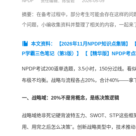
NPDP
责任编辑：陈俊岩
2026-05-09
摘要：在备考过程中，部分考生可能会存在这样的问题
个问题，小编收集资料并整理了相关的内容，一起来
本文资料：
【2026年11月NPDP知识点集锦】
【
P学霸三色笔记（第3版）】
【【精华版】NPDP考点
NPDP考试200道单选题，3.5小时，150分过
布极不均衡。战略与流程各占20%，合计40%——
一、战略域：20%不是背概念，是练决策逻辑
战略域绝非死记硬背波特五力、SWOT、STP这些
用、用完之后怎么决策"。创新战略类型中，技术推