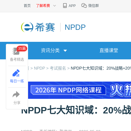
首页
了解希赛
APP
微信群
NPDP
35篇
资讯分类
直播课堂
备考精选
首页 >
NPDP >
考试报名 >
NPDP七大知识域：20%战略+2
每日一练
分享
NPDP七大知识域：20%战