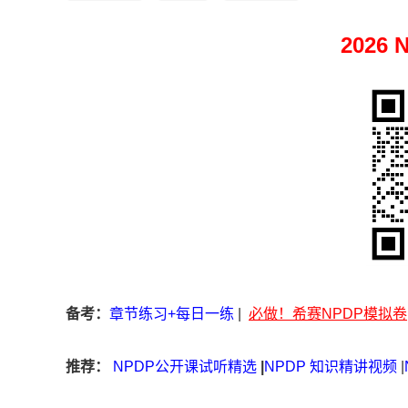
2026
备考：
章节练习+每日一练
|
必做！希赛NPDP模拟卷
推荐：
NPDP公开课试听精选
|
NPDP 知识精讲视频
|