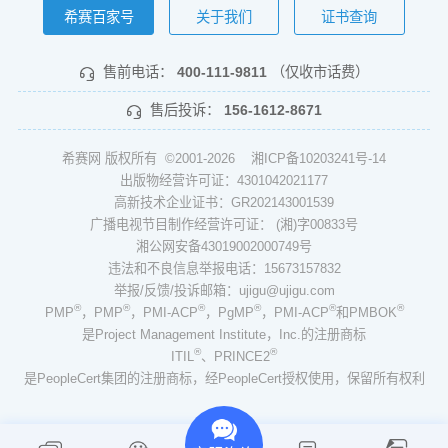
希赛百家号
关于我们
证书查询
售前电话：
400-111-9811
（仅收市话费）
售后投诉：
156-1612-8671
希赛网 版权所有 ©2001-2026
湘ICP备10203241号-14
出版物经营许可证：4301042021177
高新技术企业证书：GR202143001539
广播电视节目制作经营许可证： (湘)字00833号
湘公网安备43019002000749号
违法和不良信息举报电话：15673157832
举报/反馈/投诉邮箱：ujigu@ujigu.com
®
®
®
®
®
®
PMP
，PMP
，PMI-ACP
，PgMP
，PMI-ACP
和PMBOK
是Project Management Institute，Inc.的注册商标
®
®
ITIL
、PRINCE2
是PeopleCert集团的注册商标，经PeopleCert授权使用，保留所有权利