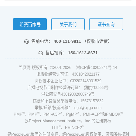
希赛百家号
关于我们
证书查询
售前电话：
400-111-9811
（仅收市话费）
售后投诉：
156-1612-8671
希赛网 版权所有 ©2001-2026
湘ICP备10203241号-14
出版物经营许可证：4301042021177
高新技术企业证书：GR202143001539
广播电视节目制作经营许可证： (湘)字00833号
湘公网安备43019002000749号
违法和不良信息举报电话：15673157832
举报/反馈/投诉邮箱：ujigu@ujigu.com
®
®
®
®
®
®
PMP
，PMP
，PMI-ACP
，PgMP
，PMI-ACP
和PMBOK
是Project Management Institute，Inc.的注册商标
®
®
ITIL
、PRINCE2
是PeopleCert集团的注册商标，经PeopleCert授权使用，保留所有权利