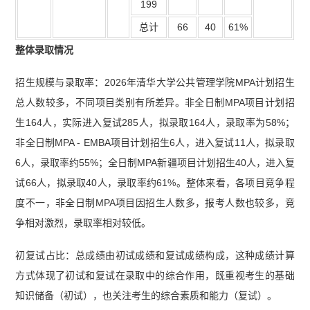
199
总计
66
40
61%
整体录取情况
招生规模与录取率：2026年清华大学公共管理学院MPA计划招生
总人数较多，不同项目类别有所差异。非全日制MPA项目计划招
生164人，实际进入复试285人，拟录取164人，录取率为58%；
非全日制MPA - EMBA项目计划招生6人，进入复试11人，拟录取
6人，录取率约55%；全日制MPA新疆项目计划招生40人，进入复
试66人，拟录取40人，录取率约61%。整体来看，各项目竞争程
度不一，非全日制MPA项目因招生人数多，报考人数也较多，竞
争相对激烈，录取率相对较低。
初复试占比：总成绩由初试成绩和复试成绩构成，这种成绩计算
方式体现了初试和复试在录取中的综合作用，既重视考生的基础
知识储备（初试），也关注考生的综合素质和能力（复试）。