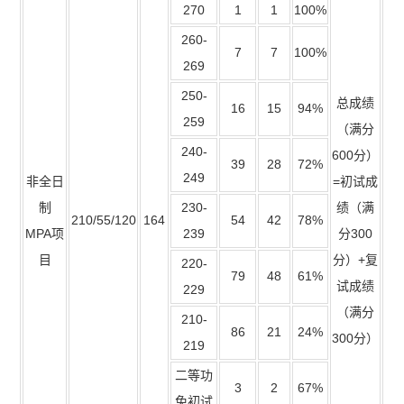
270
1
1
100%
260-
7
7
100%
269
250-
总成绩
16
15
94%
259
（满分
240-
600分）
39
28
72%
249
非全日
=初试成
制
230-
绩（满
210/55/120
164
54
42
78%
MPA项
239
分300
目
分）+复
220-
79
48
61%
试成绩
229
（满分
210-
86
21
24%
300分）
219
二等功
3
2
67%
免初试