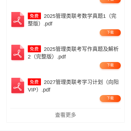
2025管理类联考数学真题1（完
整版）.pdf
下载
2025管理类联考写作真题及解析
2（完整版）.pdf
下载
2027管理类联考学习计划（向阳
VIP）.pdf
下载
查看更多