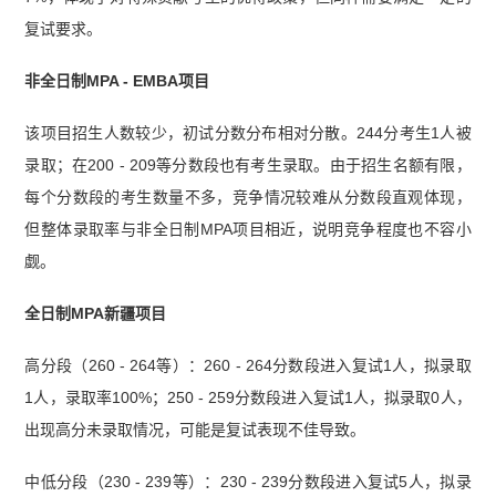
复试要求。
非全日制MPA - EMBA项目
该项目招生人数较少，初试分数分布相对分散。244分考生1人被
录取；在200 - 209等分数段也有考生录取。由于招生名额有限，
每个分数段的考生数量不多，竞争情况较难从分数段直观体现，
但整体录取率与非全日制MPA项目相近，说明竞争程度也不容小
觑。
全日制MPA新疆项目
高分段（260 - 264等）：260 - 264分数段进入复试1人，拟录取
1人，录取率100%；250 - 259分数段进入复试1人，拟录取0人，
出现高分未录取情况，可能是复试表现不佳导致。
中低分段（230 - 239等）：230 - 239分数段进入复试5人，拟录