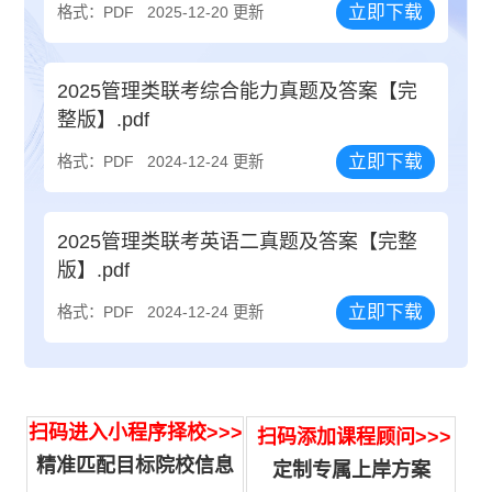
立即下载
格式：PDF
2025-12-20 更新
2025管理类联考综合能力真题及答案【完
整版】.pdf
立即下载
格式：PDF
2024-12-24 更新
2025管理类联考英语二真题及答案【完整
版】.pdf
立即下载
格式：PDF
2024-12-24 更新
扫码进入小程序择校>>>
扫码添加课程顾问>>>
精准匹配目标院校信息
定制专属上岸方案