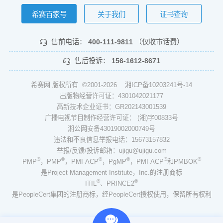
希赛百家号
关于我们
证书查询
售前电话：
400-111-9811
（仅收市话费）
售后投诉：
156-1612-8671
希赛网 版权所有 ©2001-2026
湘ICP备10203241号-14
出版物经营许可证：4301042021177
高新技术企业证书：GR202143001539
广播电视节目制作经营许可证： (湘)字00833号
湘公网安备43019002000749号
违法和不良信息举报电话：15673157832
举报/反馈/投诉邮箱：ujigu@ujigu.com
®
®
®
®
®
®
PMP
，PMP
，PMI-ACP
，PgMP
，PMI-ACP
和PMBOK
是Project Management Institute，Inc.的注册商标
®
®
ITIL
、PRINCE2
是PeopleCert集团的注册商标，经PeopleCert授权使用，保留所有权利