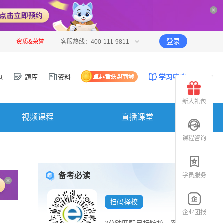
登录
报
资质&荣誉
客服热线：400-111-9811
包
题库
资料
新人礼包
视频课程
直播课堂
课程咨询
备考必读
学员服务
扫码择校
企业团报