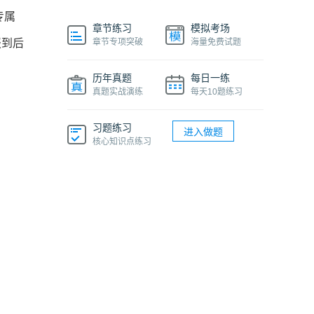
专属
章节练习
模拟考场
报到后
章节专项突破
海量免费试题
历年真题
每日一练
真题实战演练
每天10题练习
习题练习
进入做题
核心知识点练习