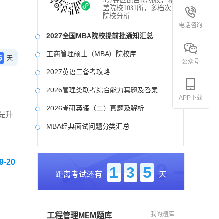
3分钟匹配目标院校，覆
盖院校1031所，多档次
院校分析
电话咨询
2027全国MBA院校提前批通知汇总
工商管理硕士（MBA）院校库
5
天
公众号
2027英语二备考攻略
2026管理类联考综合能力真题及答案
APP下载
2026考研英语（二）真题及解析
提升
MBA经典面试问题分类汇总
2017-2025近九年各科真题及详细解析
-20
考研英语（二）试题库
1
3
5
距离考试还有
天
2027写作备考攻略
我的题库
工程管理MEM题库