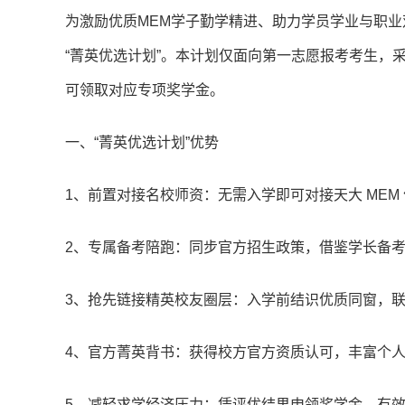
为激励优质MEM学子勤学精进、助力学员学业与职业
“菁英优选计划”。本计划仅面向第一志愿报考考生，
可领取对应专项奖学金。
一、“菁英优选计划”优势
1、前置对接名校师资：无需入学即可对接天大 ME
2、专属备考陪跑：同步官方招生政策，借鉴学长备
3、抢先链接精英校友圈层：入学前结识优质同窗，
4、官方菁英背书：获得校方官方资质认可，丰富个
5、减轻求学经济压力：凭评优结果申领奖学金，有