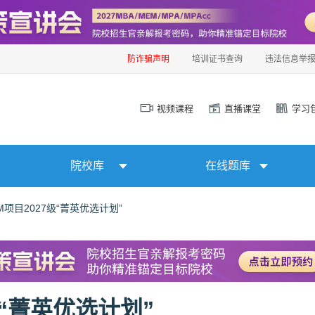
防诈骗声明
培训证书查询
违法信息举
视频课程
直播课堂
学习
院校库
在线题库
项目2027级“菁英优选计划”
级“菁英优选计划”