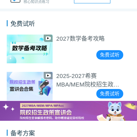
核心知识点练习
免费试听
选择＞努力！手把手
精准择校
试听
免费
2027逻辑备考攻略
政策
免费
试听
X
备考方案