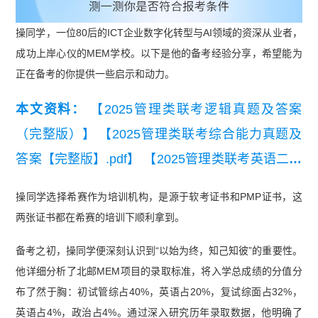
操同学，一位80后的ICT企业数字化转型与AI领域的资深从业者，
成功上岸心仪的MEM学校。以下是他的备考经验分享，希望能为
正在备考的你提供一些启示和动力。
本文资料：
【2025管理类联考逻辑真题及答案
（完整版）】
【2025管理类联考综合能力真题及
答案【完整版】.pdf】
【2025管理类联考英语二真
题及答案【完整版】.pdf】
操同学选择希赛作为培训机构，是源于软考证书和PMP证书，这
两张证书都在希赛的培训下顺利拿到。
备考之初，操同学便深刻认识到“以始为终，知己知彼”的重要性。
他详细分析了北邮MEM项目的录取标准，将入学总成绩的分值分
布了然于胸：初试管综占40%，英语占20%，复试综面占32%，
英语占4%，政治占4%。通过深入研究历年录取数据，他明确了