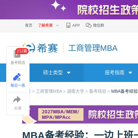
首页
了解希赛
APP
微信群
工商管理MBA
212篇
备考精选
硕士类型
报考指南
每日一练
首页 >
工商管理MBA >
湖南大学 >
备考经验 >
MBA备考经
分享
MBA备考经验：一边上班