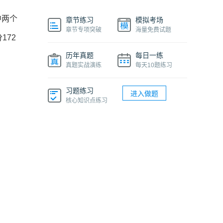
中两个
章节练习
模拟考场
章节专项突破
海量免费试题
172
历年真题
每日一练
真题实战演练
每天10题练习
习题练习
进入做题
核心知识点练习