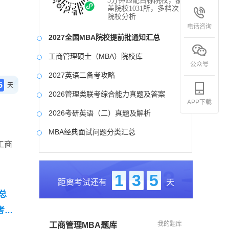
3分钟匹配目标院校，覆
盖院校1031所，多档次
院校分析
电话咨询
2027全国MBA院校提前批通知汇总
工商管理硕士（MBA）院校库
公众号
2027英语二备考攻略
5
天
2026管理类联考综合能力真题及答案
APP下载
2026考研英语（二）真题及解析
MBA经典面试问题分类汇总
工商
2017-2025近九年各科真题及详细解析
考研英语（二）试题库
1
3
5
距离考试还有
天
2027写作备考攻略
总
考研
我的题库
工商管理MBA题库