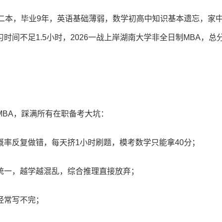
二本，毕业9年，英语基础薄弱，数学初高中知识基本遗忘，家
间不足1.5小时，2026一战上岸湖南大学非全日制MBA，总分
BA，踩满所有在职备考大坑：
率反复做错，每天挤1小时刷题，模考数学只能拿40分；
统一，越学越混乱，综合推理直接放弃；
经常写不完；