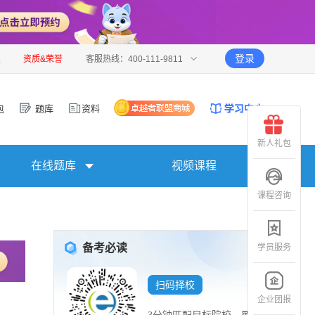
登录
报
资质&荣誉
客服热线：400-111-9811
包
题库
资料
新人礼包
在线题库
视频课程
课程咨询
备考必读
学员服务
扫码择校
企业团报