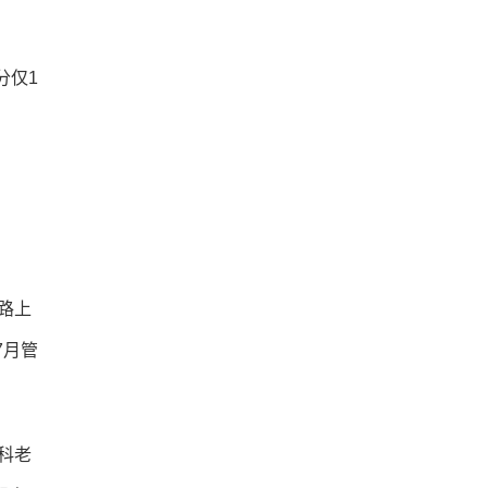
分仅1
勤路上
7月管
科老