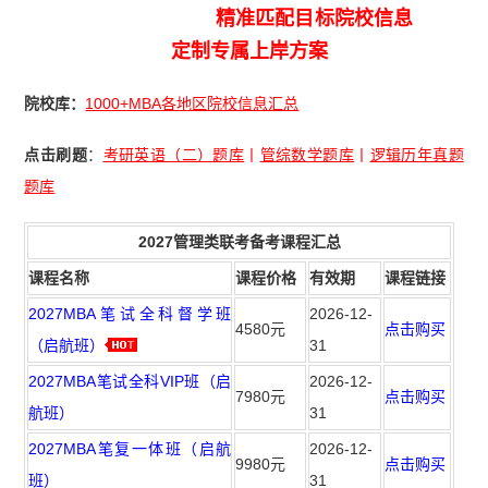
精准匹配目标院校信息
定制专属上岸方案
院校库：
1000+MBA各地区院校信息汇总
点击刷题
：
考研英语（二）题库
丨
管综数学题库
丨
逻辑历年真题
题库
2027管理类联考备考课程汇总
课程名称
课程价格
有效期
课程链接
2027MBA笔试全科督学班
2026-12-
4580元
点击购买
（启航班）
31
2027MBA笔试全科VIP班（启
2026-12-
7980元
点击购买
航班）
31
2027MBA笔复一体班（启航
2026-12-
9980元
点击购买
班）
31