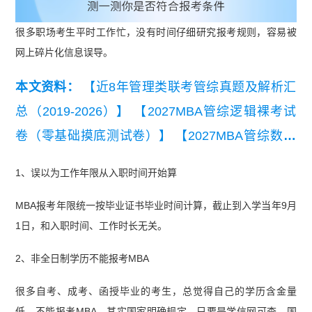
很多职场考生平时工作忙，没有时间仔细研究报考规则，容易被
网上碎片化信息误导。
本文资料：
【近8年管理类联考管综真题及解析汇
总（2019-2026）】
【2027MBA管综逻辑裸考试
卷（零基础摸底测试卷）】
【2027MBA管综数学
裸考试卷（零基础摸底测试卷）】
【【历年真题】
1、误以为工作年限从入职时间开始算
考研英语（二）真题及详细解析汇总（2019-202
MBA报考年限统一按毕业证书毕业时间计算，截止到入学当年9月
6）】
【【复试干货】2026管理类联考复试备考资
1日，和入职时间、工作时长无关。
料包】
【管综写作历年真题及范文汇总（2019-20
26年））】
2、非全日制学历不能报考MBA
很多自考、成考、函授毕业的考生，总觉得自己的学历含金量
低，不能报考MBA。其实国家明确规定，只要是学信网可查、国