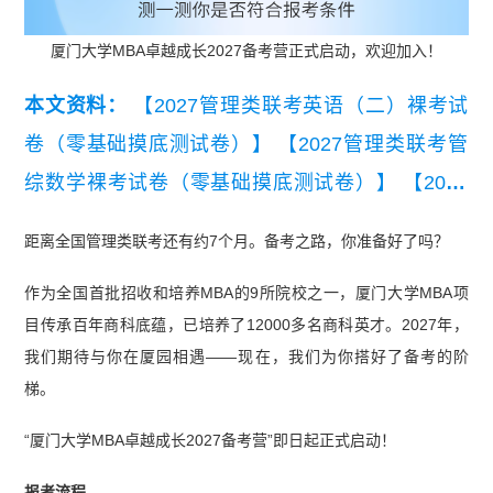
厦门大学MBA卓越成长2027备考营正式启动，欢迎加入！
本文资料：
【2027管理类联考英语（二）裸考试
卷（零基础摸底测试卷）】
【2027管理类联考管
综数学裸考试卷（零基础摸底测试卷）】
【2027
管理类联考管综逻辑裸考试卷（零基础摸底测试
距离全国管理类联考还有约7个月。备考之路，你准备好了吗？
卷）】
【2027MBA管综逻辑裸考试卷（零基础摸
作为全国首批招收和培养MBA的9所院校之一，厦门大学MBA项
底测试卷）】
【2027MBA管综数学裸考试卷（零
目传承百年商科底蕴，已培养了12000多名商科英才。2027年，
基础摸底测试卷）】
【2027MBA英语（二）裸考
我们期待与你在厦园相遇——现在，我们为你搭好了备考的阶
试卷（零基础摸底测试卷）】
梯。
“厦门大学MBA卓越成长2027备考营”即日起正式启动！
报考流程