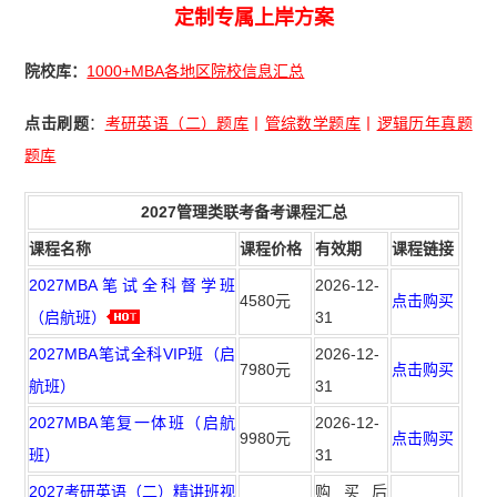
定制专属上岸方案
院校库：
1000+MBA各地区院校信息汇总
点击刷题
：
考研英语（二）题库
丨
管综数学题库
丨
逻辑历年真题
题库
2027管理类联考备考课程汇总
课程名称
课程价格
有效期
课程链接
2027MBA笔试全科督学班
2026-12-
4580元
点击购买
（启航班）
31
2027MBA笔试全科VIP班（启
2026-12-
7980元
点击购买
航班）
31
2027MBA笔复一体班（启航
2026-12-
9980元
点击购买
班）
31
2027考研英语（二）精讲班视
购买后