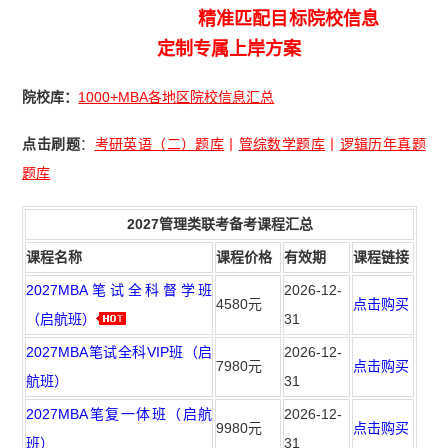
精准匹配目标院校信息
定制专属上岸方案
院校库：
1000+MBA各地区院校信息汇总
点击刷题
：
考研英语（二）题库
丨
管综数学题库
丨
逻辑历年真题
题库
2027管理类联考备考课程汇总
课程名称
课程价格
有效期
课程链接
2027MBA笔试全科督学班
2026-12-
4580元
点击购买
（启航班）
31
2027MBA笔试全科VIP班（启
2026-12-
7980元
点击购买
航班）
31
2027MBA笔复一体班（启航
2026-12-
9980元
点击购买
班）
31