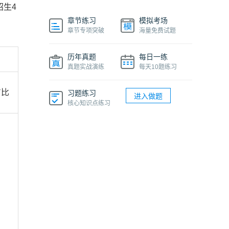
招生4
章节练习
模拟考场
章节专项突破
海量免费试题
历年真题
每日一练
真题实战演练
每天10题练习
占比
习题练习
进入做题
核心知识点练习