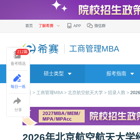
首页
了解希赛
APP
微信群
工商管理MBA
212篇
备考精选
硕士类型
报考指南
每日一练
首页 >
工商管理MBA >
北京航空航天大学 >
招录人数 >
20
分享
2026年北京航空航天大