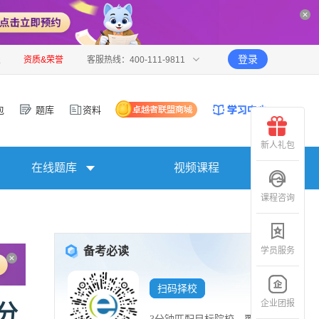
登录
报
资质&荣誉
客服热线：400-111-9811
包
题库
资料
新人礼包
在线题库
视频课程
课程咨询
备考必读
学员服务
扫码择校
企业团报
分