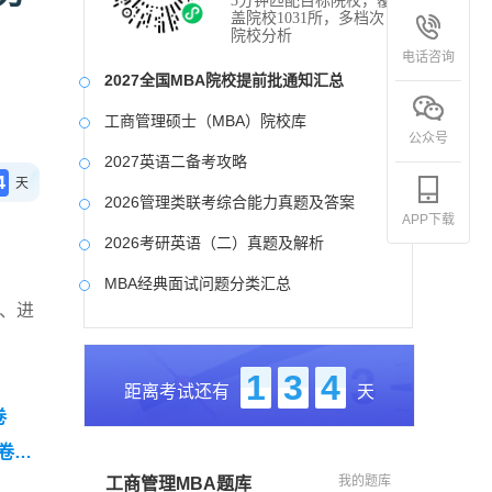
3分钟匹配目标院校，覆
盖院校1031所，多档次
院校分析
电话咨询
2027全国MBA院校提前批通知汇总
工商管理硕士（MBA）院校库
公众号
2027英语二备考攻略
4
天
2026管理类联考综合能力真题及答案
APP下载
2026考研英语（二）真题及解析
MBA经典面试问题分类汇总
段、进
2017-2025近九年各科真题及详细解析
考研英语（二）试题库
1
3
4
距离考试还有
天
2027写作备考攻略
卷
卷
我的题库
工商管理MBA题库
（零基