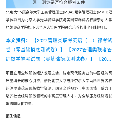
北京大学-康奈尔大学工商管理硕士(MBA)/服务管理硕士(MMH)双
学位项目为北京大学光华管理学院与美国常春藤名校康奈尔大学
约翰逊商学院旗下诺兰酒店管理学院联合培养的非全日制项目。
本文资料：
【2027管理类联考英语（二）裸考试
卷（零基础摸底测试卷）】
【2027管理类联考管
综数学裸考试卷（零基础摸底测试卷）】
【2027
管理类联考管综逻辑裸考试卷（零基础摸底测试
项目立足全球服务经济发展之势，锚定现代服务业为中国经济高
卷）】
【2027MBA管综逻辑裸考试卷（零基础摸
质量增长的核心引擎，依托北京大学与康奈尔大学两所世界名校
底测试卷）】
【2027MBA管综数学裸考试卷（零
的深厚底蕴及顶级教学资源，融合全球视野与中国国情，致力于
基础摸底测试卷）】
【2027MBA英语（二）裸考
培养社会经济服务领域的中高层管理人才，为全球服务经济增长
输送国际化力量。
试卷（零基础摸底测试卷）】
招生信息