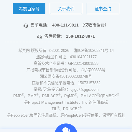
希赛百家号
关于我们
证书查询
售前电话：
400-111-9811
（仅收市话费）
售后投诉：
156-1612-8671
希赛网 版权所有 ©2001-2026
湘ICP备10203241号-14
出版物经营许可证：4301042021177
高新技术企业证书：GR202143001539
广播电视节目制作经营许可证： (湘)字00833号
湘公网安备43019002000749号
违法和不良信息举报电话：15673157832
举报/反馈/投诉邮箱：ujigu@ujigu.com
®
®
®
®
®
®
PMP
，PMP
，PMI-ACP
，PgMP
，PMI-ACP
和PMBOK
是Project Management Institute，Inc.的注册商标
®
®
ITIL
、PRINCE2
是PeopleCert集团的注册商标，经PeopleCert授权使用，保留所有权利