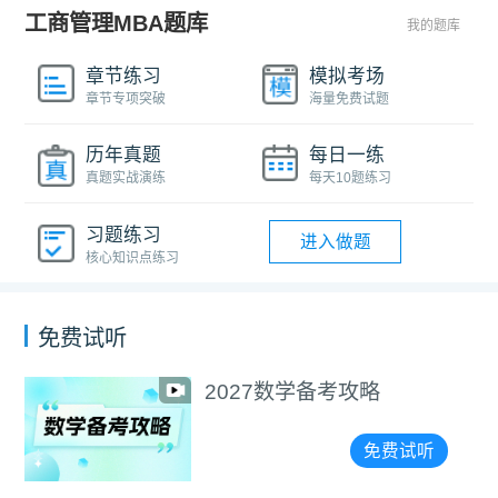
工商管理MBA题库
我的题库
章节练习
模拟考场
章节专项突破
海量免费试题
历年真题
每日一练
真题实战演练
每天10题练习
习题练习
进入做题
核心知识点练习
免费试听
选择＞努力！手把手教
精准择校
听
免费试