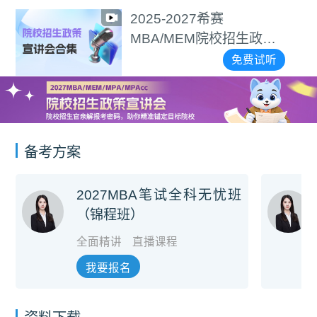
2027逻辑备考攻略
策
免费试
听
备考方案
2027MBA笔试全科无忧班
（锦程班）
全面精讲
直播课程
我要报名