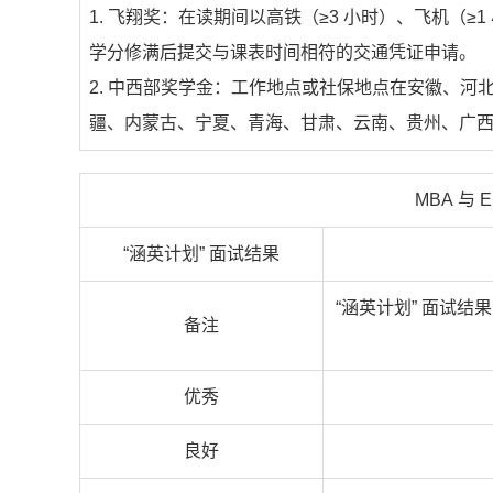
1.
飞翔奖：在读期间以高铁（
≥3
小时）、飞机（
≥1
学分修满后提交与课表时间相符的交通凭证申请。
2.
中西部奖学金：工作地点或社保地点在安徽、河
疆、内蒙古、宁夏、青海、甘肃、云南、贵州、广
MBA
与
E
“涵英计划” 面试结果
“涵英计划” 面试结
备注
优秀
良好