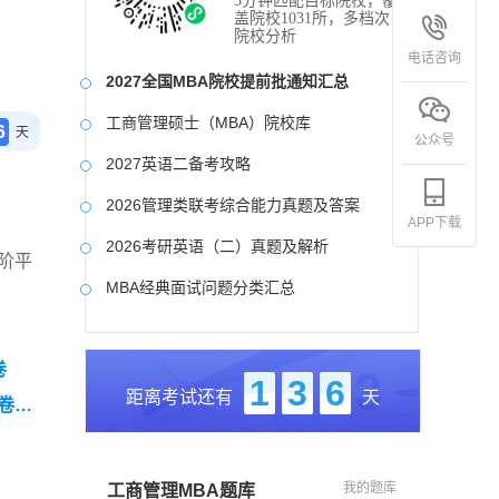
3分钟匹配目标院校，覆
盖院校1031所，多档次
院校分析
电话咨询
2027全国MBA院校提前批通知汇总
工商管理硕士（MBA）院校库
6
天
公众号
2027英语二备考攻略
2026管理类联考综合能力真题及答案
APP下载
2026考研英语（二）真题及解析
阶平
MBA经典面试问题分类汇总
2017-2025近九年各科真题及详细解析
卷
考研英语（二）试题库
1
3
6
距离考试还有
天
卷
2027写作备考攻略
（零基
我的题库
工商管理MBA题库