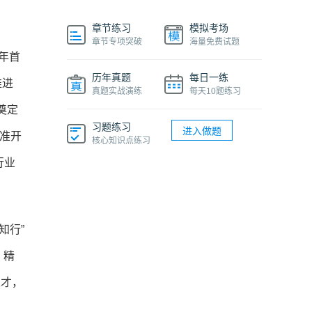
章节练习
模拟考场
章节专项突破
海量免费试题
 年首
历年真题
每日一练
推进
真题实战演练
每天10题练习
奠定
习题练习
进入做题
获准开
核心知识点练习
行业
知行”
、精
人才，