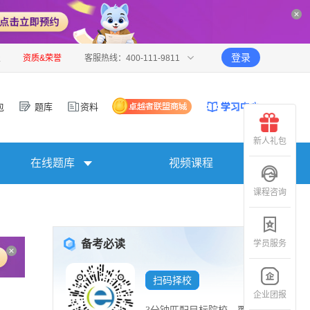
登录
报
资质&荣誉
客服热线：400-111-9811
包
题库
资料
新人礼包
在线题库
视频课程
课程咨询
备考必读
学员服务
扫码择校
企业团报