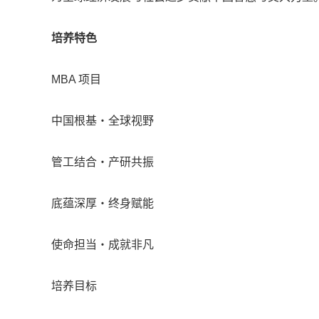
培养特色
MBA 项目
中国根基・全球视野
管工结合・产研共振
底蕴深厚・终身赋能
使命担当・成就非凡
培养目标