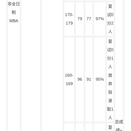
非全日
复
制
170-
试0
79
77
97%
MBA
179
分2
人
复
试0
分1
人
160-
放
96
91
95%
169
弃
拟
录
取1
人
总成
复
绩=