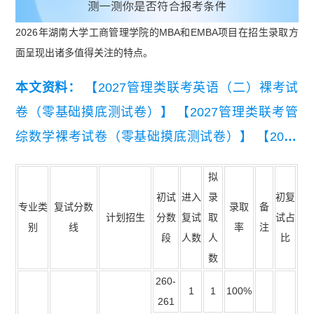
2026年湖南大学工商管理学院的MBA和EMBA项目在招生录取方
面呈现出诸多值得关注的特点。
本文资料：
【2027管理类联考英语（二）裸考试
卷（零基础摸底测试卷）】
【2027管理类联考管
综数学裸考试卷（零基础摸底测试卷）】
【2027
管理类联考管综逻辑裸考试卷（零基础摸底测试
拟
卷）】
【2027MBA管综逻辑裸考试卷（零基础摸
初试
进入
录
初复
专业类
复试分数
录取
备
底测试卷）】
【2027MBA管综数学裸考试卷（零
计划招生
分数
复试
取
试占
别
线
率
注
基础摸底测试卷）】
【2027MBA英语（二）裸考
段
人数
人
比
数
试卷（零基础摸底测试卷）】
260-
1
1
100%
261