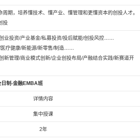
命周期，培养懂技术、懂产业、懂管理和更懂资本的创投人才。
创投
创业投资/产业基金/私募投资/投后赋能/创投风控……
医疗健康/新能源/新零售/制造……
创新管理/商业模式创新/企业创投布局/产融结合实践/新赛道开
日制-金融EMBA班
详情内容
集中授课
2年