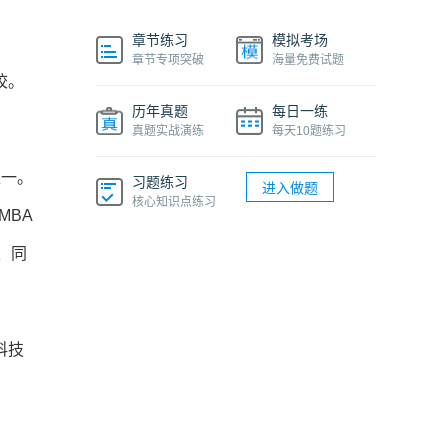
章节练习
模拟考场
章节专项突破
海量免费试题
校。
历年真题
每日一练
真题实战演练
每天10题练习
之一。
习题练习
进入做题
核心知识点练习
MBA
、同
科技