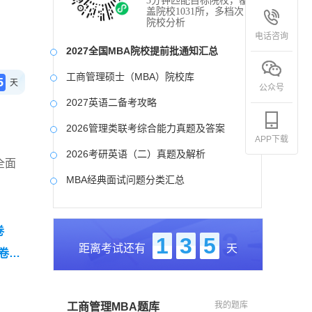
3分钟匹配目标院校，覆
盖院校1031所，多档次
院校分析
电话咨询
2027全国MBA院校提前批通知汇总
工商管理硕士（MBA）院校库
5
天
公众号
2027英语二备考攻略
2026管理类联考综合能力真题及答案
APP下载
2026考研英语（二）真题及解析
全面
MBA经典面试问题分类汇总
2017-2025近九年各科真题及详细解析
卷
考研英语（二）试题库
1
3
5
距离考试还有
天
卷
2027写作备考攻略
（零基
我的题库
工商管理MBA题库