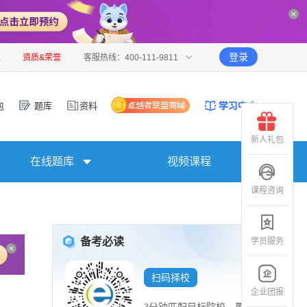
登录
报
资质&荣誉
客服热线：400-111-9811
包
题库
资料
新人礼包
在线题库
视频课程
课程咨询
备考必读
学员服务
扫码择校
企业团报