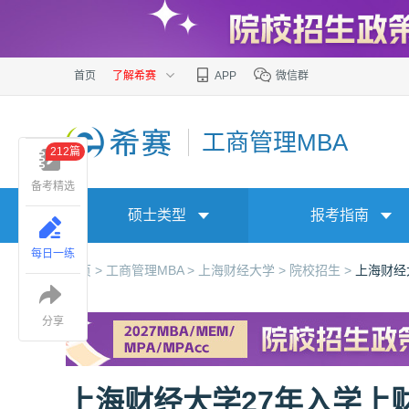
首页
了解希赛
APP
微信群
工商管理MBA
212篇
备考精选
硕士类型
报考指南
每日一练
首页 >
工商管理MBA >
上海财经大学 >
院校招生 >
上海财经
分享
上海财经大学27年入学上财