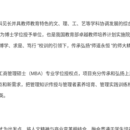
科见长并具教师教育特色的文、理、工、艺等学科协调发展的综
批准为博士学位授予单位，也是我国教育部卓越教师培养计划实施
学、求是、笃行 ”校训的引领下，传承弘扬“师道永恒 ”的师大
准的工商管理硕士（MBA）专业学位授权点，项目充分传承和弘扬
点和新需求，把管理知识传授与管理者素养培育、管理实践训练
英。
人才为出发点，将人文精神与商业变革相结合，融会贯通于学生培