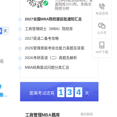
3分钟匹配目标院校，覆
盖院校1031所，多档次
院校分析
电话咨询
2027全国MBA院校提前批通知汇总
工商管理硕士（MBA）院校库
4
天
公众号
2027英语二备考攻略
2026管理类联考综合能力真题及答案
APP下载
2026考研英语（二）真题及解析
名
MBA经典面试问题分类汇总
2017-2025近九年各科真题及详细解析
卷
考研英语（二）试题库
1
3
4
距离考试还有
天
卷
2027写作备考攻略
（零基
我的题库
工商管理MBA题库