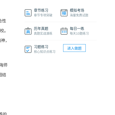
章节练习
模拟考场
章节专项突破
海量免费试题
合性
历年真题
每日一练
院校。
真题实战演练
每天10题练习
精神，
习题练习
进入做题
核心知识点练习
上海师
相结
养的