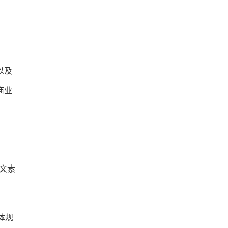
以及
商业
文素
体规