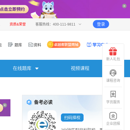
登录
报
资质&荣誉
客服热线：400-111-9811
包
题库
资料
新人礼包
在线题库
视频课程
课程咨询
备考必读
学员服务
扫码择校
企业团报