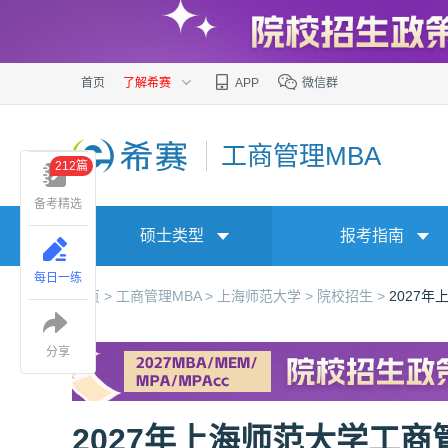
首页
了解希赛
APP
微信群
工商管理MBA
212篇
备考精选
硕士类型
报考指南
每日一练
首页 >
工商管理MBA >
上海师范大学 >
院校招生 >
2027
分享
2027年上海师范大学工