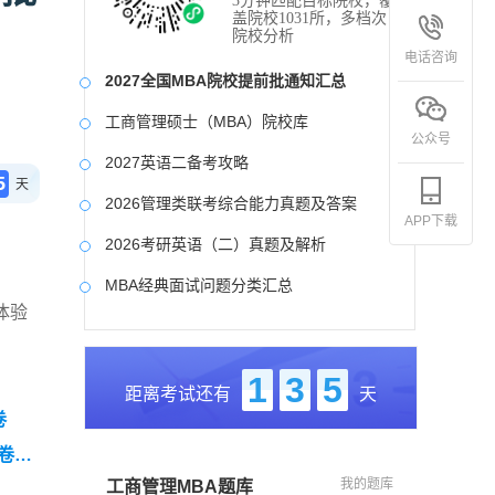
3分钟匹配目标院校，覆
盖院校1031所，多档次
院校分析
电话咨询
2027全国MBA院校提前批通知汇总
工商管理硕士（MBA）院校库
公众号
2027英语二备考攻略
5
天
2026管理类联考综合能力真题及答案
APP下载
2026考研英语（二）真题及解析
MBA经典面试问题分类汇总
体验
2017-2025近九年各科真题及详细解析
考研英语（二）试题库
1
3
5
距离考试还有
天
2027写作备考攻略
卷
卷
我的题库
工商管理MBA题库
（零基