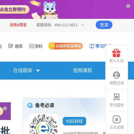
登录
报
资质&荣誉
客服热线：400-111-9811
包
题库
资料
新人礼包
在线题库
视频课程
课程咨询
备考必读
学员服务
扫码择校
企业团报
一批