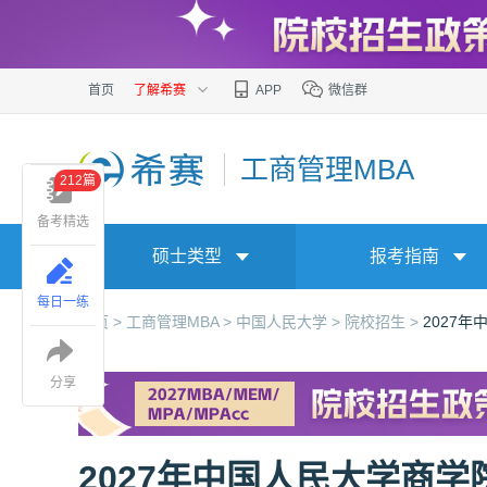
首页
了解希赛
APP
微信群
工商管理MBA
212篇
备考精选
硕士类型
报考指南
每日一练
首页 >
工商管理MBA >
中国人民大学 >
院校招生 >
2027
分享
2027年中国人民大学商学