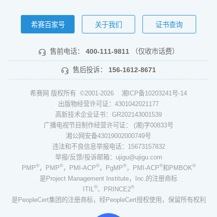
希赛百家号
关于我们
证书查询
售前电话：
400-111-9811
（仅收市话费）
售后投诉：
156-1612-8671
希赛网 版权所有 ©2001-2026
湘ICP备10203241号-14
出版物经营许可证：4301042021177
高新技术企业证书：GR202143001539
广播电视节目制作经营许可证： (湘)字00833号
湘公网安备43019002000749号
违法和不良信息举报电话：15673157832
举报/反馈/投诉邮箱：ujigu@ujigu.com
®
®
®
®
®
®
PMP
，PMP
，PMI-ACP
，PgMP
，PMI-ACP
和PMBOK
是Project Management Institute，Inc.的注册商标
®
®
ITIL
、PRINCE2
是PeopleCert集团的注册商标，经PeopleCert授权使用，保留所有权利