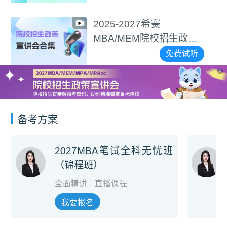
2025-2027希赛
MBA/MEM院校招生政策
宣讲会合集
免费试听
X
备考方案
2027MBA笔试全科无忧班
（锦程班）
全面精讲
直播课程
我要报名