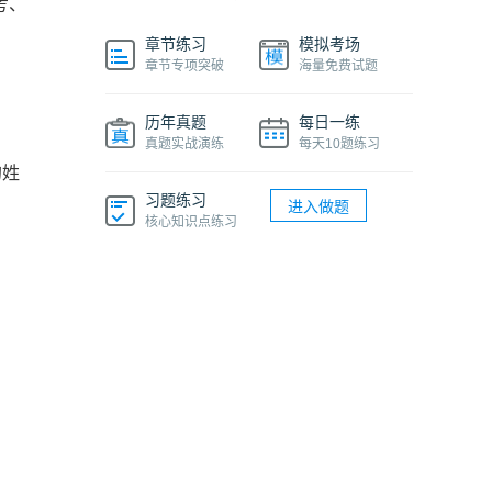
考、
章节练习
模拟考场
章节专项突破
海量免费试题
历年真题
每日一练
真题实战演练
每天10题练习
的姓
习题练习
进入做题
核心知识点练习