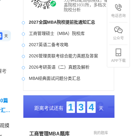
3分钟匹配目标院校，覆
盖院校1031所，多档次
院校分析
电话咨询
2027全国MBA院校提前批通知汇总
工商管理硕士（MBA）院校库
4
天
公众号
2027英语二备考攻略
2026管理类联考综合能力真题及答案
APP下载
2026考研英语（二）真题及解析
裸考
MBA经典面试问题分类汇总
2017-2025近九年各科真题及详细解析
0篇
考研英语（二）试题库
1
3
4
距离考试还有
天
析汇总
2027写作备考攻略
直观摸
我的题库
工商管理MBA题库