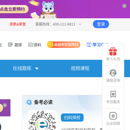
登录
报
资质&荣誉
客服热线：400-111-9811
包
题库
资料
新人礼包
在线题库
视频课程
课程咨询
备考必读
学员服务
扫码择校
企业团报
）