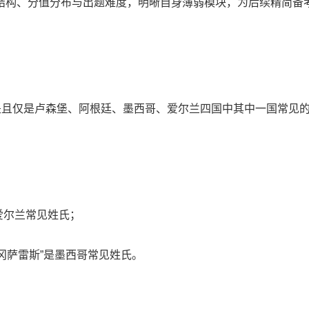
结构、分值分布与出题难度，明晰自身薄弱模块，为后续精简备
个姓氏是且仅是卢森堡、阿根廷、墨西哥、爱尔兰四国中其中一国常见
是爱尔兰常见姓氏；
“冈萨雷斯”是墨西哥常见姓氏。