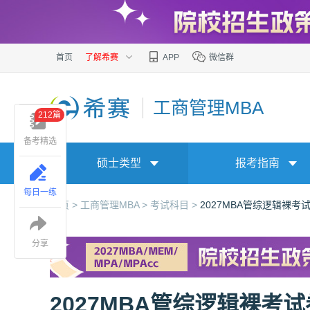
首页
了解希赛
APP
微信群
工商管理MBA
212篇
备考精选
硕士类型
报考指南
每日一练
首页 >
工商管理MBA >
考试科目 >
2027MBA管综逻辑裸
分享
2027MBA管综逻辑裸