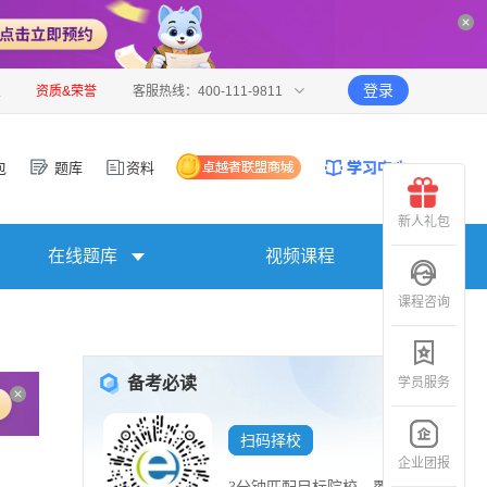
登录
报
资质&荣誉
客服热线：400-111-9811
包
题库
资料
新人礼包
在线题库
视频课程
课程咨询
备考必读
学员服务
扫码择校
企业团报