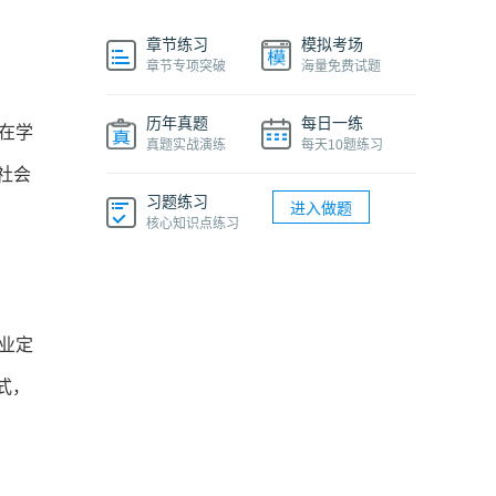
章节练习
模拟考场
章节专项突破
海量免费试题
历年真题
每日一练
在学
真题实战演练
每天10题练习
社会
习题练习
进入做题
核心知识点练习
业定
式，