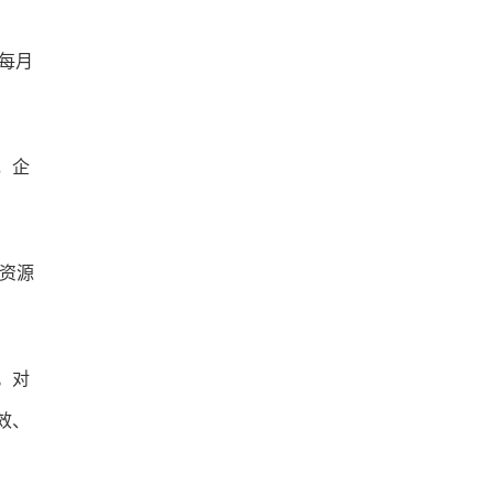
每月
，企
资源
。对
效、