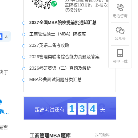
3分钟匹配目标院校，覆
盖院校1031所，多档次
院校分析
电话咨询
2027全国MBA院校提前批通知汇总
工商管理硕士（MBA）院校库
4
天
公众号
2027英语二备考攻略
2026管理类联考综合能力真题及答案
APP下载
2026考研英语（二）真题及解析
决于
MBA经典面试问题分类汇总
2017-2025近九年各科真题及详细解析
卷
考研英语（二）试题库
1
3
4
距离考试还有
天
卷
2027写作备考攻略
（零基
是否
我的题库
工商管理MBA题库