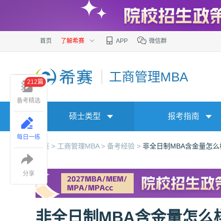
首页
了解希赛
APP
微信群
工商管理MBA
212篇
备考精选
硕士类型
报考指南
每日一练
首页 >
工商管理MBA >
备考经验 >
非全日制MBA含金量怎
分享
非全日制MBA含金量怎么