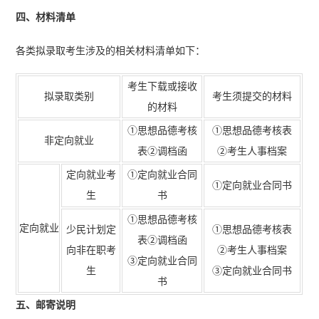
四、材料清单
各类拟录取考生涉及的相关材料清单如下：
考生下载或接收
拟录取类别
考生须提交的材料
的材料
①
思想品德考核
①思想品德考核表
非定向就业
表
②
调档函
②考生人事档案
定向就业考
①
定向就业合同
①
定向就业合同书
生
书
①思想品德考核
定向
就业
少民计划定
①思想品德考核表
表②调档函
向非在职考
②考生人事档案
③定向就业合同
生
③定向就业合同书
书
五、邮寄说明