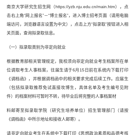
南京大学研究生招生网（https://yzb.nju.edu.cn/main.htm），点
击右上角“网上报名”－“博士报名”，进入博士招考页面（请用电脑
端访问，浏览器语言设置为中文），点击上方“拟录取”按钮进入相
关页面，查询拟录取信息。
（一）拟录取类别为非定向就业
根据教育部相关管理规定，我校须向非定向就业考生档案所在单
位调取考生人事档案，往届生请于6月15日前在系统内下载打印
《调档函》，并根据调档函中的相关要求完成后续工作。应届生
（包括拟录取推荐免试直接攻博生，具体名单及考生编号见附
件）的档案材料可暂时不转，待毕业后将完整的人事档案材
料邮寄至拟录取学院（研究生培养单位）招生管理部门（请按
《调档函》中所示地址和接收人邮寄）。
请非定向就业考生在系统中下载打印《思想政治素质和品德考核