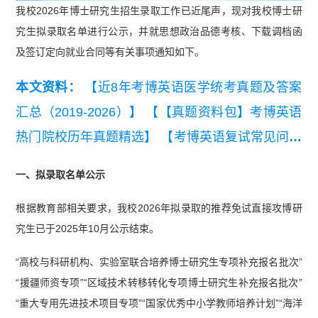
我校2026年博士研究生招生录取工作已近尾声，现对我校博士研
究生拟录取名单进行公示，并就思想政治品德考核、下载调档函
及签订定向就业合同等有关事项通知如下。
本文资料：
【近8年考博英语医学统考真题及答案
汇总（2019-2026）】
【【真题资料包】考博英语
热门院校历年真题精选】
【考博英语复试常见问题
及回复参考.pdf】
【考博英语复试自我介绍模板及
一、拟录取名单公示
常见问题.pdf】
【考博复试PPT模板】
【通用考博
根据教育部相关要求，我校2026年拟录取的推荐免试直接攻博研
英语高频词】
究生已于2025年10月公示结束。
“高校与科研机构、实验室联合培养博士研究生专项补充报名批次”
“援疆师资专项”“区域技术转移转化专项博士研究生补充报名批次”
“重大专用先进技术项目专项”“国家优秀中小学教师培养计划”“海洋