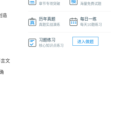
章节专项突破
海量免费试题
创造
历年真题
每日一练
真题实战演练
每天10题练习
习题练习
进入做题
核心知识点练习
语言文
确