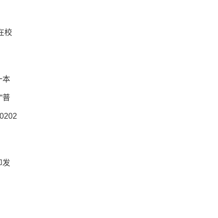
在校
一本
“普
0202
印发