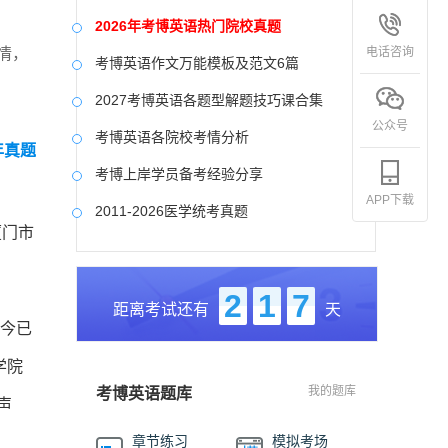
2026年考博英语热门院校真题
电话咨询
情，
考博英语作文万能模板及范文6篇
2027考博英语各题型解题技巧课合集
公众号
考博英语各院校考情分析
年真题
考博上岸学员备考经验分享
APP下载
2011-2026医学统考真题
厦门市
中国社会科学院大学真题合集
国防科技大学历年真题
2
1
7
距离考试还有
天
中央美术学院历年真题
迄今已
中国艺术研究院历年真题
学院
我的题库
考博英语题库
声
章节练习
模拟考场