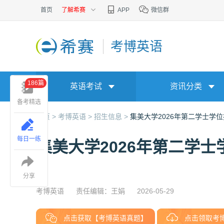
首页
了解希赛
APP
微信群
考博英语
186篇
英语考试
资讯分类
备考精选
首页 >
考博英语 >
招生信息 >
集美大学2026年第二学士学
每日一练
集美大学2026年第二学
分享
考博英语
责任编辑：王娟
2026-05-29
点击获取【考博英语真题】
点击领取考