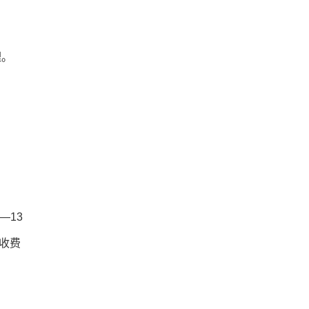
理。
—13
收费