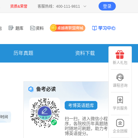
登录
报
资质&荣誉
客服热线：400-111-9811
包
题库
资料
历年真题
资料下载
新人礼包
课程咨询
备考必读
考博英语题库
学员服务
博时间
扫一扫，进入微信小程
序，各院校历年真题随
时随地可刷题，助力考
企业团报
博英语提分。