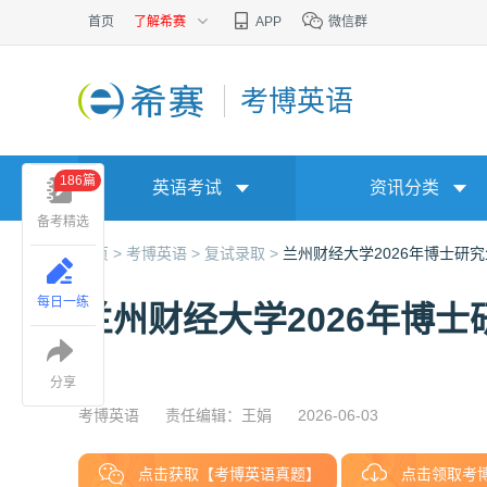
首页
了解希赛
APP
微信群
考博英语
186篇
英语考试
资讯分类
备考精选
首页 >
考博英语 >
复试录取 >
兰州财经大学2026年博士研
每日一练
兰州财经大学2026年博
分享
考博英语
责任编辑：王娟
2026-06-03
点击获取【考博英语真题】
点击领取考