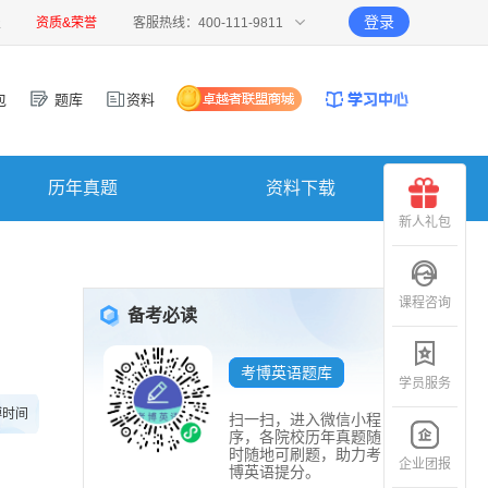
登录
报
资质&荣誉
客服热线：400-111-9811
包
题库
资料
历年真题
资料下载
新人礼包
课程咨询
备考必读
考博英语题库
学员服务
博时间
扫一扫，进入微信小程
序，各院校历年真题随
时随地可刷题，助力考
企业团报
博英语提分。