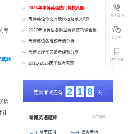
2026年考博英语热门院校真题
电话咨询
考博英语作文万能模板及范文6篇
2027考博英语各题型解题技巧课合集
的考
公众号
考博英语各院校考情分析
考博上岸学员备考经验分享
年真题
APP下载
2011-2026医学统考真题
中国社会科学院大学真题合集
国防科技大学历年真题
2
1
8
距离考试还有
天
中央美术学院历年真题
子信
中国艺术研究院历年真题
才计
我的题库
考博英语题库
章节练习
模拟考场