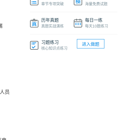
章节专项突破
海量免费试题
历年真题
每日一练
端
真题实战演练
每天10题练习
习题练习
进入做题
核心知识点练习
职人员