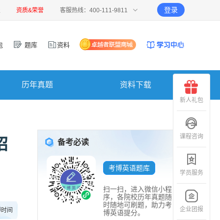
登录
报
资质&荣誉
客服热线：400-111-9811
包
题库
资料
历年真题
资料下载
新人礼包
课程咨询
招
备考必读
考博英语题库
学员服务
扫一扫，进入微信小程
序，各院校历年真题随
时随地可刷题，助力考
企业团报
博时间
博英语提分。