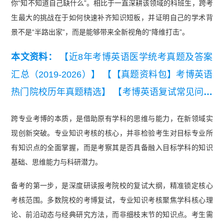
你“知不知道自己缺什么”。相比于一直深耕该领域的科班生，跨考
生最大的挑战在于如何快速补齐知识短板，并证明自己的学术背
景不是“半路出家”，而是能够带来全新视角的“降维打击”。
本文资料：
【近8年考博英语医学统考真题及答案
汇总（2019-2026）】
【【真题资料包】考博英语
热门院校历年真题精选】
【考博英语复试常见问题
及回复参考.pdf】
【考博英语复试自我介绍模板及
跨专业考博的本质，是借助原有学科的思维与能力，在新领域实
常见问题.pdf】
【考博复试PPT模板】
【通用考博
现创新突破。专业知识考核的核心，并非检验考生对目标专业所
英语高频词】
有知识点的全面掌握，而是考察其是否具备融入目标学科的知识
基础、思维能力与科研潜力。
备考的第一步，是深度研读报考院校的复试大纲，精准锁定核心
考核范围。多数院校的考博复试，专业知识考核聚焦学科核心理
论、前沿动态与经典研究方法，而非细枝末节的知识点。考生需