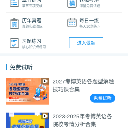
章节练习
模拟考场
章节专项突破
海量免费试题
历年真题
每日一练
真题实战演练
每天10题练习
习题练习
进入做题
核心知识点练习
免费试听
语各题型解题
医学考博400
视频教程
免费试听
5年考博英语各
通用考博400
合集
视频教程