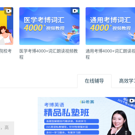
各院校考
医学考博4000+词汇朗读视频教
通用考博4000+词汇朗读
程
程
在线辅导
高效学
播，高