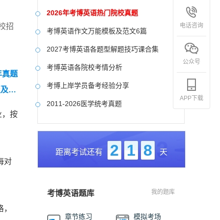
2026年考博英语热门院校真题
电话咨询
校招
考博英语作文万能模板及范文6篇
2027考博英语各题型解题技巧课合集
公众号
考博英语各院校考情分析
年真题
考博上岸学员备考经验分享
板及常
APP下载
2011-2026医学统考真题
业，按
中国社会科学院大学真题合集
国防科技大学历年真题
2
1
8
距离考试还有
天
中央美术学院历年真题
海对
中国艺术研究院历年真题
我的题库
考博英语题库
格，
章节练习
模拟考场