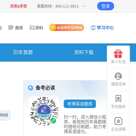
登录
报
资质&荣誉
客服热线：400-111-9811
包
题库
资料
历年真题
资料下载
新人礼包
课程咨询
备考必读
考博英语题库
学员服务
博时间
扫一扫，进入微信小程
序，各院校历年真题随
时随地可刷题，助力考
企业团报
博英语提分。