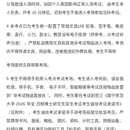
以免耽误入场时间，如因个人原因影响正常入场考试， 由考生本
人负责。开考 15 分钟后，迟到考生不准进入考场参加当科考试。
4.本考点已为考生统一配置了常规文具(2B 铅笔、签字笔、橡皮
擦、直尺、小刀、胶水)，教室设有电子挂钟（供参考，以考试铃
声为准） ，严禁私自携带文具和其他非考试物品进入考场，考场
内不得传递文具、用品等，违者按违纪作弊处理。考生不得将
考场提供文具带离考场。
5.考生不得将手机带入考点考试考场，考生进入考场前，请自我
检查，将手机、手表、 电子手环、智能眼镜等考试违规物品放置
到“ 非考试物品暂放处 ”。 同时，考生需在考试前签订《南宁师范
大学 2026 年全 日制博士研究生招生考试考生诚信考试承诺书》
（见附件） ，考生诚信考试承诺书于进考场前提交给监考员。严
禁携带书刊、报纸、稿纸、 图片、资料、计时工具、照相设备、
扫描仪器、具有通讯功能的工具【如手机、智能手表（手环） 、