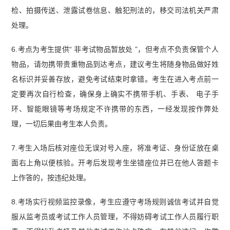
检、拍摄传送、泄露试卷信息、触犯刑法的，移交司法机关严肃
处理。
6.考点为考生提供“ 非考试物品暂放处 ”，但考点不负责保管个人
物品，请勿携带贵重物品到达考点，建议考生将随身物品做好姓
名标识并妥善存放，避免考试结束时拿错。考生在进入考点前一
定要再次自行检查，确保身上确实不携带手机、手表、 电子手
环、智能眼镜等考场规定不许携带的东西，一经发现按作弊处
理，一切后果由考生本人负责。
7.考生入场后核对座位无误对号入座，将准考证、身份证放在桌
面右上角以便核验。开考后发现考生坐错座位并已在他人答题卡
上作答的，按违纪处理。
8.考场实行视频监控录像，考生应遵守考场规则诚信考试并自觉
服从监考员或考试工作人员管理，不得妨碍考试工作人员履行职