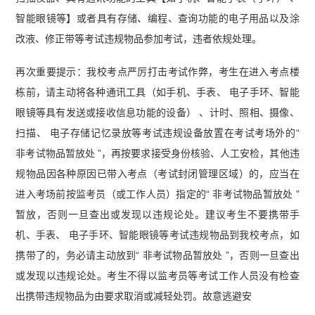
智能眼镜等】或者具有存储、编程、查询功能的电子用品以及涂
改液、修正带等考试违规物品参加考试，违者依规处理。
再次重要提示：我校考点严厉打击考试作弊，考生在进入考点楼
栋前，请主动将各种通讯工具（如手机、手表、 电子手环、智能
眼镜等具有发送或接收信息功能的设备） 、计时、照相、摄像、
扫描、 电子存储记忆录放等考试违规设备放置在考试考场外的“
非考试物品暂放处 ”，再按要求接受身份核验、人工安检，其他违
规物品因各种原因已带入考点（考试封闭管理区域）的，应当在
进入考场前按监考员（或工作人员）指定的“ 非考试物品暂放处 ”
暂放，否则一旦查出或发现以违规论处。建议考生不要携带手
机、手表、 电子手环、智能眼镜等考试违规物品到我校考点，如
携带了的，务必请主动放到“ 非考试物品暂放处 ”，否则一旦查出
或发现以违规论处。考生不得以监考员等考试工作人员没有检查
出携带违规物品为由要求取消或减轻处罚。故意逃避安