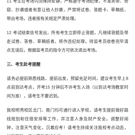
11.考生在考场内须保持安静，严格遵守考场纪律，不准夹带、旁
窥、抄袭或者有意让他人抄袭，严禁将试卷、答题卡、草稿纸、
带出考场，违者按有关规定严肃处理。
12.考试结束信号发出，所有考生立即停止答题，凡继续答题及带
走试卷、答卷、草稿纸者，将作违纪处理。待监考员收卷完毕清
点无误后，根据监考员的指令方可依次退出考场。
三、考生赴考提醒
请务必提前熟悉线路，提前出发，预留充足时间，建议考生早上8
点前到达考点，开考15 分钟后不许考生入场（以到达考场教室时
间为准），请考生不要迟到。
我校明秀校区北门、南门均可通行进入学校，请考生提前做好路
线规划和住宿安排等工作，并注意人身及财产安全。调整好闹
钟，注意天气变化，沉着应考！请考生持续关注我校考点动态，