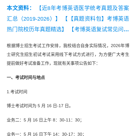
本文资料：
【近8年考博英语医学统考真题及答案
汇总（2019-2026）】
【【真题资料包】考博英语
热门院校历年真题精选】
【考博英语复试常见问题
及回复参考.pdf】
【考博英语复试自我介绍模板及
根据博士招生考试工作安排，我校结合自身实际情况，2026年博
常见问题.pdf】
【考博复试PPT模板】
【通用考博
士研究生招生初试考试采用线下考试方式进行，为方便广大考生
英语高频词】
提前做好考试准备工作，现就有关事项公告如下：
一、考试时间与地点
1.考试时间
博士考试时间为 5 月 16 日-17 日。
业务二：5 月 16 日上午 8：30-11：30；
业务一：5 月 16 日下午 14：30-17：30；