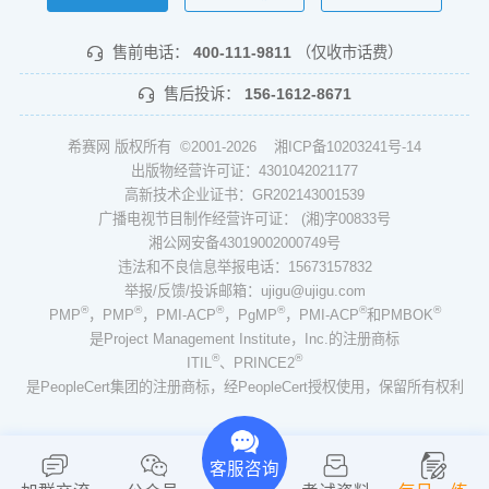
售前电话：
400-111-9811
（仅收市话费）
售后投诉：
156-1612-8671
希赛网 版权所有 ©2001-2026
湘ICP备10203241号-14
出版物经营许可证：4301042021177
高新技术企业证书：GR202143001539
广播电视节目制作经营许可证： (湘)字00833号
湘公网安备43019002000749号
违法和不良信息举报电话：15673157832
举报/反馈/投诉邮箱：ujigu@ujigu.com
®
®
®
®
®
®
PMP
，PMP
，PMI-ACP
，PgMP
，PMI-ACP
和PMBOK
是Project Management Institute，Inc.的注册商标
®
®
ITIL
、PRINCE2
是PeopleCert集团的注册商标，经PeopleCert授权使用，保留所有权利
客服咨询