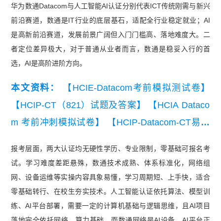
华为数通Datacom与人工智能AI认证分别代表ICT传统刚需与新兴
前沿赛道，数通是IT行业的底层基石，适配全行业稳定就业；AI
是高新前沿赛道，发展前景广阔但入门门槛高、落地难度大。二
者定位差异极大，对于普通从业者而言，数通是稳妥入行的首
选，AI是高阶进阶方向。
本文资料：
【HCIE-Datacom考前模拟测试卷】
【HCIP-CT（821）试题及答案】
【HCIA Dataco
m 考前冲刺模拟试卷】
【HCIP-Datacom-CT易错
题100道】
【HCIP-Datacom-CT经典例题】
【HCI
报考层面，两大认证均无硬性学历、专业限制，零基础可报名考
E-Datacom易错题100道】
试。学习难度差距悬殊，数通技术成熟、体系标准化，网络组
网、设备运维等实操内容具象易懂，学习周期短、上手快，适合
零基础转行、在校生夯实技术。人工智能认证依托算法、模型训
练、AI平台部署，需要一定的计算机基础与逻辑思维，且AI项目
落地完全依托网络、算力基础，而数通网络是AI设备、AI平台正