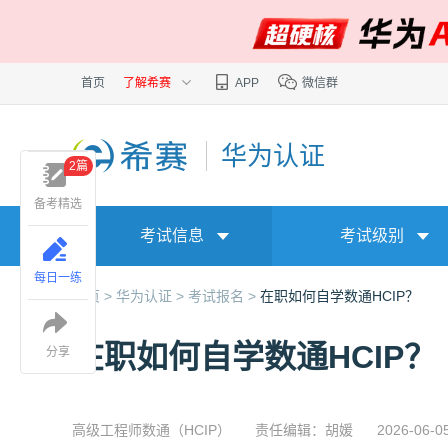
首页
了解希赛
APP
微信群
华为认证
2篇
备考精选
考试信息
考试级别
每日一练
首页 >
华为认证 >
考试报名 >
在职如何自学数通HCIP？
在职如何自学数通HCIP？
分享
高级工程师数通（HCIP）
责任编辑：胡媛
2026-06-0