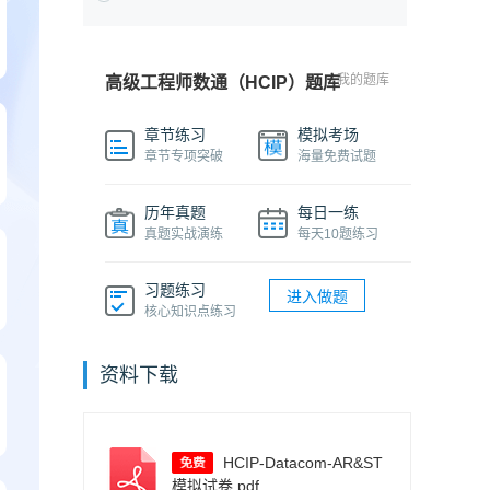
我的题库
高级工程师数通（HCIP）题库
章节练习
模拟考场
章节专项突破
海量免费试题
历年真题
每日一练
真题实战演练
每天10题练习
习题练习
进入做题
核心知识点练习
资料下载
HCIP-Datacom-AR&ST
模拟试卷.pdf