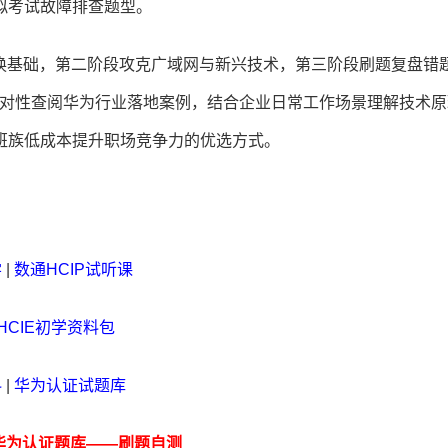
拟考试故障排查题型。
交换基础，第二阶段攻克广域网与新兴技术，第三阶段刷题复盘错
以针对性查阅华为行业落地案例，结合企业日常工作场景理解技术
班族低成本提升职场竞争力的优选方式。
学
|
数通HCIP试听课
HCIE初学资料包
料
|
华为认证试题库
华为认证题库——刷题自测