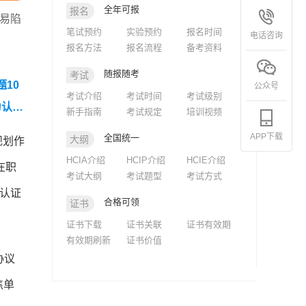
全年可报
报名
易陷
笔试预约
实验预约
报名时间
电话咨询
报名方法
报名流程
备考资料
随报随考
考试
题10
公众号
考试介绍
考试时间
考试级别
为认证
新手指南
考试规定
培训视频
APP下载
全国统一
大纲
规划作
HCIA介绍
HCIP介绍
HCIE介绍
在职
考试大纲
考试题型
考试方式
认证
合格可领
证书
证书下载
证书关联
证书有效期
有效期刷新
证书价值
协议
焦单