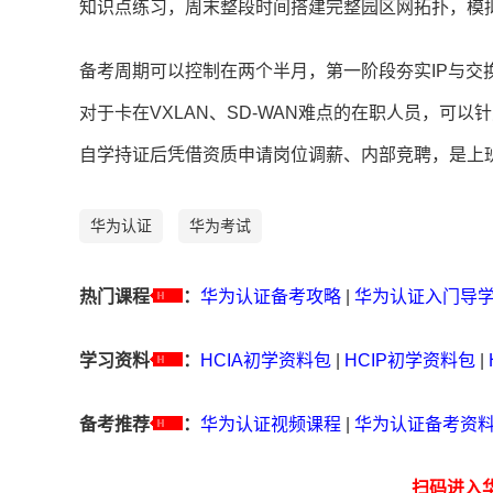
知识点练习，周末整段时间搭建完整园区网拓扑，模
备考周期可以控制在两个半月，第一阶段夯实IP与
对于卡在VXLAN、SD-WAN难点的在职人员，可
自学持证后凭借资质申请岗位调薪、内部竞聘，是上
华为认证
华为考试
热门课程
：
华为认证备考攻略
|
华为认证入门导
学习资料
：
HCIA初学资料包
|
HCIP初学资料包
|
备考推荐
：
华为认证视频课程
|
华为认证备考资
扫码进入