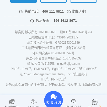
售前电话：
400-111-9811
（仅收市话费）
售后投诉：
156-1612-8671
希赛网 版权所有 ©2001-2026
湘ICP备10203241号-14
出版物经营许可证：4301042021177
高新技术企业证书：GR202143001539
广播电视节目制作经营许可证： (湘)字00833号
湘公网安备43019002000749号
违法和不良信息举报电话：15673157832
举报/反馈/投诉邮箱：ujigu@ujigu.com
®
®
®
®
®
®
PMP
，PMP
，PMI-ACP
，PgMP
，PMI-ACP
和PMBOK
是Project Management Institute，Inc.的注册商标
®
®
ITIL
、PRINCE2
是PeopleCert集团的注册商标，经PeopleCert授权使用，保留所有权利
客服咨询