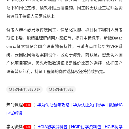
证书和岗位定级、绩效补贴直接挂钩，同工龄无认证工程师薪资
普遍低于持证人员两成以上。
备考人群不必局限传统网工，信息化采购、项目标书编制人员考
取证书后，能精准理解组网方案细节，提升中标概率。新版Datac
om认证大纲贴合国产设备独有特性，考试考点围绕华为VRP系
统、云园区网落地案例设计，区别于海外厂商认证。想要切入国
产化项目赛道，优先考取数通证书是性价比高的选择，依托国产
设备普及红利，持证工程师的岗位选择权还将持续拓宽。
华为数通工程师认证
华为数通工程师
热门课程
：
华为认证备考攻略
|
华为认证入门导学
|
数通HC
IP试听课
学习资料
：
HCIA初学资料包
|
HCIP初学资料包
|
HCIE初学