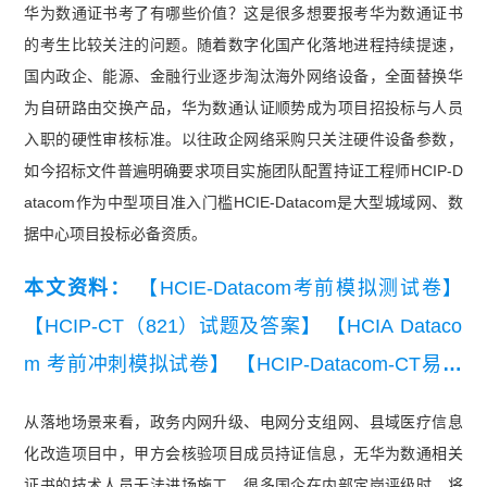
华为数通证书考了有哪些价值？这是很多想要报考华为数通证书
的考生比较关注的问题。
随着
数字化国产化落地进程持续提速，
国内政企、能源、金融行业逐步淘汰海外网络设备，全面替换华
为自研路由交换产品，华为数通认证顺势成为项目招投标与人员
入职的硬性审核标准。
以往政企网络采购只关注硬件设备参数，
如今招标文件普遍明确要求项目实施团队配置持证工程师HCIP-D
atacom作为中型项目准入门槛HCIE-Datacom是大型城域网、数
据中心项目投标必备资质。
本文资料：
【HCIE-Datacom考前模拟测试卷】
【HCIP-CT（821）试题及答案】
【HCIA Dataco
m 考前冲刺模拟试卷】
【HCIP-Datacom-CT易错
题100道】
【HCIP-Datacom-CT经典例题】
【HCI
从落地场景来看，政务内网升级、电网分支组网、县域医疗信息
E-Datacom易错题100道】
化改造项目中，甲方会核验项目成员持证信息，无华为数通相关
证书的技术人员无法进场施工。很多国企在内部定岗评级时，将