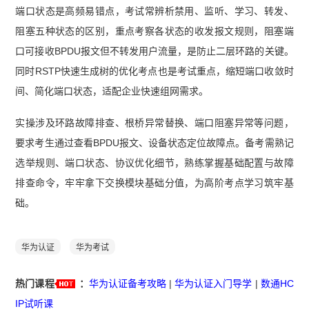
端口状态是高频易错点，考试常辨析禁用、监听、学习、转发、
阻塞五种状态的区别，重点考察各状态的收发报文规则，阻塞端
口可接收BPDU报文但不转发用户流量，是防止二层环路的关键。
同时RSTP快速生成树的优化考点也是考试重点，缩短端口收敛时
间、简化端口状态，适配企业快速组网需求。
实操涉及环路故障排查、根桥异常替换、端口阻塞异常等问题，
要求考生通过查看BPDU报文、设备状态定位故障点。备考需熟记
选举规则、端口状态、协议优化细节，熟练掌握基础配置与故障
排查命令，牢牢拿下交换模块基础分值，为高阶考点学习筑牢基
础。
华为认证
华为考试
热门课程
：
华为认证备考攻略
|
华为认证入门导学
|
数通HC
IP试听课