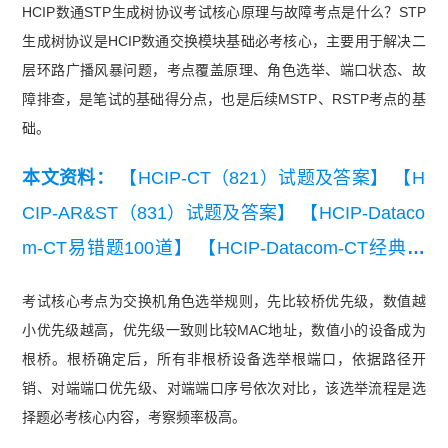
HCIP数通STP生成树协议考试核心原理与故障考点是什么？STP
生成树协议是HCIP数通交换模块基础必考核心，主要用于解决二
层环路广播风暴问题，考点覆盖原理、角色选举、端口状态、故
障排查，是笔试的基础得分点，也是后续MSTP、RSTP考点的基
础。
本文资料：
【HCIP-CT（821）试题及答案】
【H
CIP-AR&ST（831）试题及答案】
【HCIP-Dataco
m-CT易错题100道】
【HCIP-Datacom-CT经典例
题】
【HCIP-Datacom-CT知识点练习】
【HCIP-D
考试核心考点为交换机角色选举规则，先比较桥优先级，数值越
atacom-CT模拟试卷】
【华为认证HCIP-CT（82
小优先级越高，优先级一致则比较MAC地址，数值小的设备成为
1）练习题】
根桥。根桥确定后，所有非根桥设备选举根端口，依据路径开
销、对端端口优先级、对端端口序号依次对比，该选举流程是选
择题必考核心内容，考察频率极高。