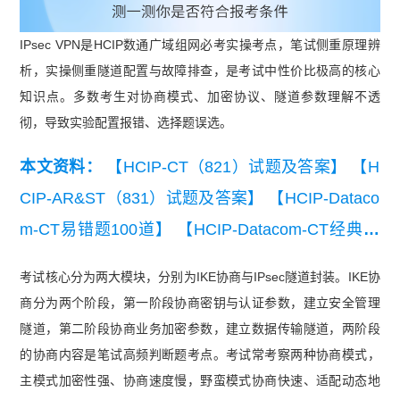
IPsec VPN是HCIP数通广域组网必考实操考点，笔试侧重原理辨
析，实操侧重隧道配置与故障排查，是考试中性价比极高的核心
知识点。多数考生对协商模式、加密协议、隧道参数理解不透
彻，导致实验配置报错、选择题误选。
本文资料：
【HCIP-CT（821）试题及答案】
【H
CIP-AR&ST（831）试题及答案】
【HCIP-Dataco
m-CT易错题100道】
【HCIP-Datacom-CT经典例
题】
【HCIP-Datacom-CT知识点练习】
【HCIP-D
考试核心分为两大模块，分别为IKE协商与IPsec隧道封装。IKE协
atacom-CT模拟试卷】
【华为认证HCIP-CT（82
商分为两个阶段，第一阶段协商密钥与认证参数，建立安全管理
1）练习题】
隧道，第二阶段协商业务加密参数，建立数据传输隧道，两阶段
的协商内容是笔试高频判断题考点。考试常考察两种协商模式，
主模式加密性强、协商速度慢，野蛮模式协商快速、适配动态地