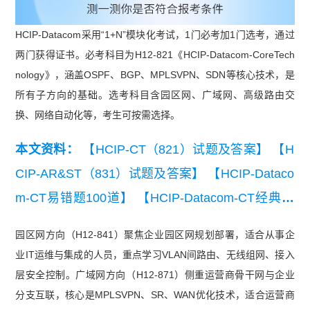
HCIP‑Datacom采用“1+N”模块化考试，1门必考加1门选考，通过
两门获得证书。必考科目为H12‑821《HCIP‑Datacom‑CoreTech
nology》，涵盖OSPF、BGP、MPLSVPN、SDN等核心技术，是
所有子方向的基础。选考科目含园区网、广域网、高级路由交
换、网络自动化等，考生可按需选择。
本文资料：
【HCIP-CT（821）试题及答案】
【H
CIP-AR&ST（831）试题及答案】
【HCIP-Dataco
m-CT易错题100道】
【HCIP-Datacom-CT经典例
题】
【HCIP-Datacom-CT知识点练习】
【HCIP-D
园区网方向（H12‑841）聚焦企业园区网规划部署，适合从事企
atacom-CT模拟试卷】
【华为认证HCIP-CT（82
业IT运维与集成的人员，重点学习VLAN间路由、无线组网、接入
1）练习题】
层安全控制。广域网方向（H12‑871）侧重运营商骨干网与企业
分支互联，核心是MPLSVPN、SR、WAN优化技术，适合运营商