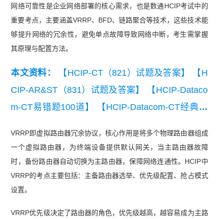
网络可靠性是企业网络部署的核心需求，也是数通HCIP考试中的
重要考点，主要涵盖VRRP、BFD、链路聚合等技术，这些技术能
够提升网络的冗余性，避免单点故障导致网络中断，考生需掌握
其原理与配置方法。
本文资料：
【HCIP-CT（821）试题及答案】
【H
CIP-AR&ST（831）试题及答案】
【HCIP-Dataco
m-CT易错题100道】
【HCIP-Datacom-CT经典例
题】
【HCIP-Datacom-CT知识点练习】
【HCIP-D
VRRP即虚拟路由器冗余协议，核心作用是将多个物理路由器组成
atacom-CT模拟试卷】
【华为认证HCIP-CT（82
一个虚拟路由器，为终端设备提供默认网关，当主路由器故障
1）练习题】
时，备份路由器自动切换为主路由器，保障网络连通性。HCIP中
VRRP的考点主要包括：主备路由器选举、优先级配置、抢占模式
设置。
VRRP优先级决定了路由器的角色，优先级越高，越容易成为主路