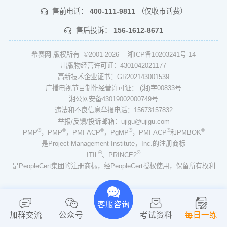
售前电话：
400-111-9811
（仅收市话费）
售后投诉：
156-1612-8671
希赛网 版权所有 ©2001-2026
湘ICP备10203241号-14
出版物经营许可证：4301042021177
高新技术企业证书：GR202143001539
广播电视节目制作经营许可证： (湘)字00833号
湘公网安备43019002000749号
违法和不良信息举报电话：15673157832
举报/反馈/投诉邮箱：ujigu@ujigu.com
®
®
®
®
®
®
PMP
，PMP
，PMI-ACP
，PgMP
，PMI-ACP
和PMBOK
是Project Management Institute，Inc.的注册商标
®
®
ITIL
、PRINCE2
是PeopleCert集团的注册商标，经PeopleCert授权使用，保留所有权利
客服咨询
加群交流
公众号
考试资料
每日一练