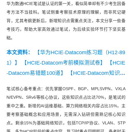
华为数通HCIE笔试是认证的第一关，看似简单却有不少考生因备
考方法不当挂科。笔试侧重考察技术原理的理解，而非死记硬
背，尤其考纲更新后，新增知识点需重点关注，本文分享一些备
考技巧，帮助大家高效通过笔试，为后续实验环节打下坚实基
础。
本文资料：
【华为HCIE-Datacom练习题（H12-89
1）】
【HCIE-Datacom考前模拟测试卷】
【HCIE
-Datacom易错题100道】
【HCIE-Datacom知识点
练习】
笔试核心备考重点：优先掌握OSPF、BGP、MPLSVPN、VXLA
N/EVPN、SRv6等核心协议，这些知识点占比达70%，是笔试的
重中之重。新增的AI运维基础、算力网络相关内容占比15%，主
要考察基础概念和应用场景，无需深入钻研但需熟记核心知识
点。剩余15%为基础网络知识，包括TCP/IP协议、VLAN、STP
等，多为HCIP阶段的重点内容，复习时重点回顾即可。备考时无