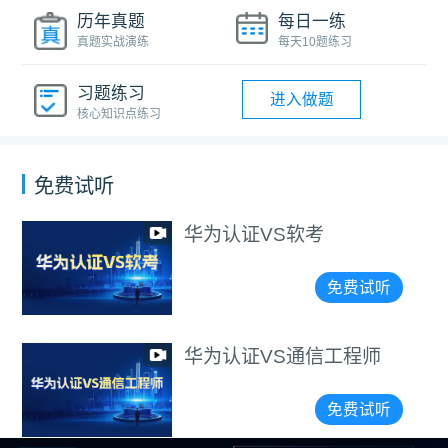
历年真题
每日一练
真题实战演练
每天10题练习
习题练习
进入做题
核心知识点练习
免费试听
考
企业办公组网
（讲师阳惠娇
免费试听
通信工程师
典型的企业组
术实战（讲师
免费试听