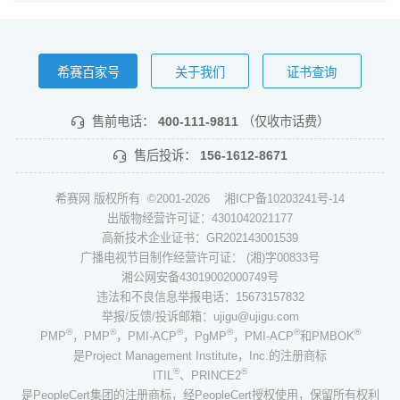
希赛百家号
关于我们
证书查询
售前电话：
400-111-9811
（仅收市话费）
售后投诉：
156-1612-8671
希赛网 版权所有 ©2001-2026
湘ICP备10203241号-14
出版物经营许可证：4301042021177
高新技术企业证书：GR202143001539
广播电视节目制作经营许可证： (湘)字00833号
湘公网安备43019002000749号
违法和不良信息举报电话：15673157832
举报/反馈/投诉邮箱：ujigu@ujigu.com
®
®
®
®
®
®
PMP
，PMP
，PMI-ACP
，PgMP
，PMI-ACP
和PMBOK
是Project Management Institute，Inc.的注册商标
®
®
ITIL
、PRINCE2
是PeopleCert集团的注册商标，经PeopleCert授权使用，保留所有权利