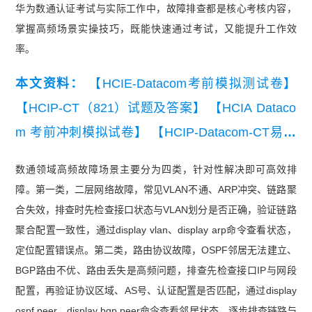
华为数通认证考试与实际工作中，故障排查都是核心考核内容，
掌握高频场景实操技巧，既能快速通过考试，又能提升工作效
率。
本文资料：
【HCIE-Datacom考前模拟测试卷】
【HCIP-CT（821）试题及答案】
【HCIA Dataco
m 考前冲刺模拟试卷】
【HCIP-Datacom-CT易错
题100道】
【HCIP-Datacom-CT经典例题】
【HCI
数通领域高频故障场景主要分为四类，针对性解决即可高效排
E-Datacom易错题100道】
障。第一类，二层网络故障，常见VLAN不通、ARP冲突、链路聚
合失效，排查时先检查接口状态与VLAN划分是否正确，验证链路
聚合配置一致性，通过display vlan、display arp命令查看状态，
定位配置错误点。第二类，路由协议故障，OSPF邻居无法建立、
BGP路由不优、路由丢失是高频问题，排查先检查接口IP与网段
配置，再验证协议区域、AS号、认证配置是否匹配，通过display
ospf peer、display bgp peer命令查看邻居状态，逐步排查链路与