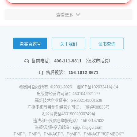
查看更多
希赛百家号
关于我们
证书查询
售前电话：
400-111-9811
（仅收市话费）
售后投诉：
156-1612-8671
希赛网 版权所有 ©2001-2026
湘ICP备10203241号-14
出版物经营许可证：4301042021177
高新技术企业证书：GR202143001539
广播电视节目制作经营许可证： (湘)字00833号
湘公网安备43019002000749号
违法和不良信息举报电话：15673157832
举报/反馈/投诉邮箱：ujigu@ujigu.com
®
®
®
®
®
®
PMP
，PMP
，PMI-ACP
，PgMP
，PMI-ACP
和PMBOK